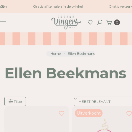
naar
den
Gratis af te halen in de winkel
Gratis verzend
inhoud
Winkelwagen
0
Zoeken
Home
Ellen Beekmans
Ellen Beekmans
Filter
Je
Uitverkocht
hebt
24
van