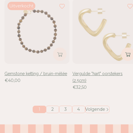
Uitverkocht
Gemstone ketting / bruin-mêlée
Vergulde "hart" oorstekers
€40,00
(2.5cm)
€32,50
1
2
3
4
Volgende