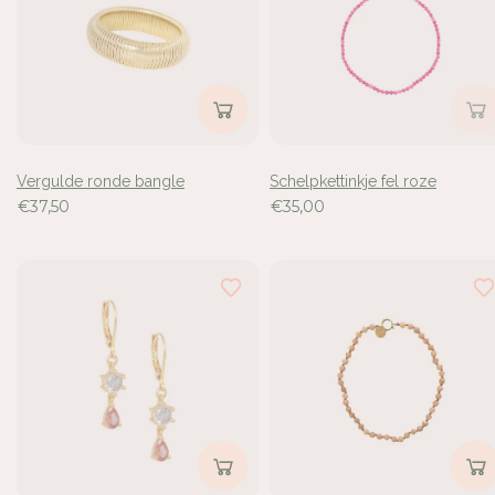
de
84
resultaten
bekeken
Vergulde ronde bangle
Schelpkettinkje fel roze
€37,50
€35,00