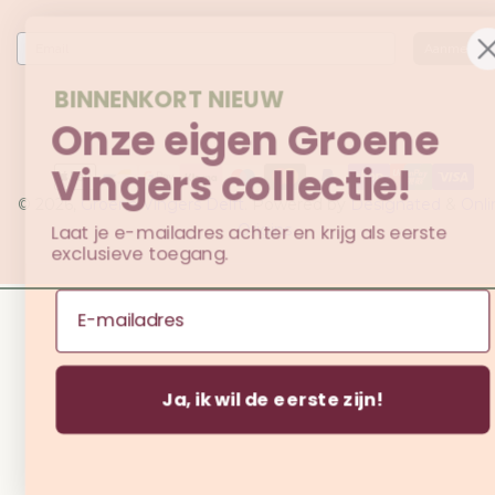
Email
Aanmelden
BINNENKORT NIEUW
Onze eigen Groene
Vingers collectie!
Betaalmethoden
© 2026,
Groene Vingers Delft
. Powered by
Designated
&
Onli
Laat je e-mailadres achter en krijg als eerste
Origins
exclusieve toegang.
Email
Ja, ik wil de eerste zijn!