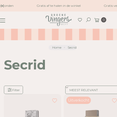
naar
erzonden
Gratis af te halen in de winkel
Gratis v
inhoud
Winkelwagen
0
Zoeken
Home
Secrid
Secrid
Filter
Je
Uitverkocht
hebt
6
van