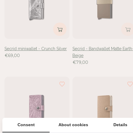
de
6
resultaten
bekeken
Secrid miniwallet - Crunch Silver
Secrid - Bandwallet Matte Earth
€69,00
Beige
€79,00
Consent
About cookies
Details