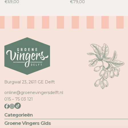
Inloggen vereist
€69,00
€79,00
Meld u aan bij uw account om producten aan uw verlangli
toe te voegen en uw eerder opgeslagen artikelen te beki
Login
Burgwal 23, 2611 GE Delft
online@groenevingersdelft.nl
015 – 75 03 121
Categorieën
Groene Vingers Gids