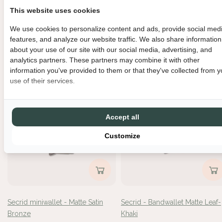
This website uses cookies
We use cookies to personalize content and ads, provide social med
Secrid miniwallet - Crunch Pink
Secrid Miniwallet - Pebble
features, and analyze our website traffic. We also share information
€69,00
Cappuccino
about your use of our site with our social media, advertising, and
€79,00
analytics partners. These partners may combine it with other
information you've provided to them or that they've collected from y
use of their services.
Accept all
Customize
Secrid miniwallet - Matte Satin
Secrid - Bandwallet Matte Leaf-
Bronze
Khaki