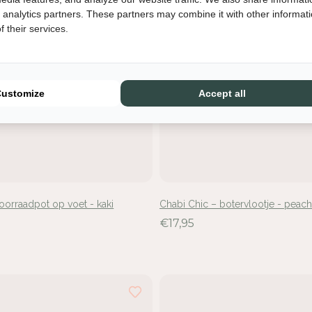
d analytics partners. These partners may combine it with other informat
 their services.
Customize
Accept all
loggen vereist
d u aan bij uw account om producten aan uw verlanglijst toe te
oorraadpot op voet - kaki
Chabi Chic – botervlootje - peach
gen en uw eerder opgeslagen artikelen te bekijken.
€17,95
Login