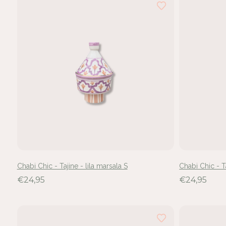
hebt
24
van
de
28
resultaten
bekeken
Chabi Chic - Tajine - lila marsala S
Chabi Chic - T
€24,95
€24,95