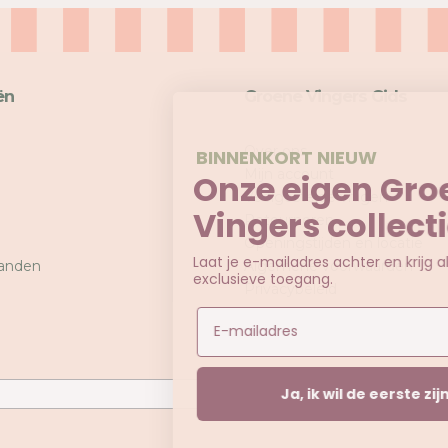
ën
Groene Vingers Gids
Over ons
BINNENKORT NIEUW
Mijn account
Onze eigen Groene
Veelgestelde vragen
Vingers collectie!
Retourneren
Openingstijden en locatie
Laat je e-mailadres achter en krijg als eerste
anden
Algemene voorwaarden
exclusieve toegang.
Privacybeleid
Email
Ja, ik wil de eerste zijn!