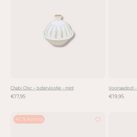
Chabi Chic – botervlootje - mint
Voorraadpot -
€17,95
€19,95
40 % korting