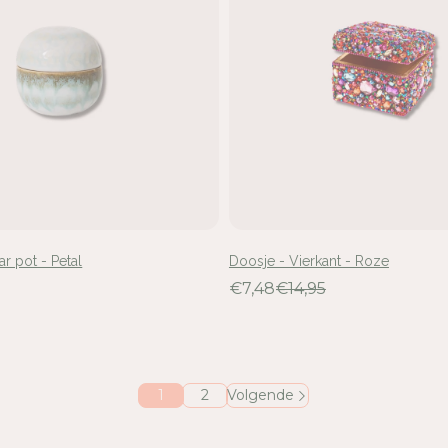
ar pot - Petal
Doosje - Vierkant - Roze
€7,48
€14,95
1
2
Volgende