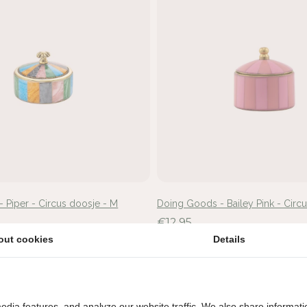
 Piper - Circus doosje - M
Doing Goods - Bailey Pink - Circ
€12,95
out cookies
Details
t
Uitverkocht
edia features, and analyze our website traffic. We also share informati