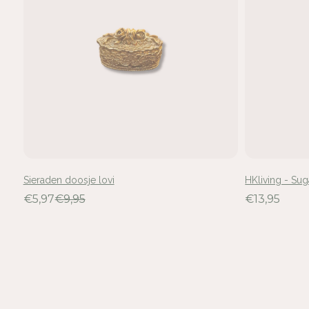
Sieraden doosje lovi
HKliving - Sug
€5,97
€9,95
€13,95