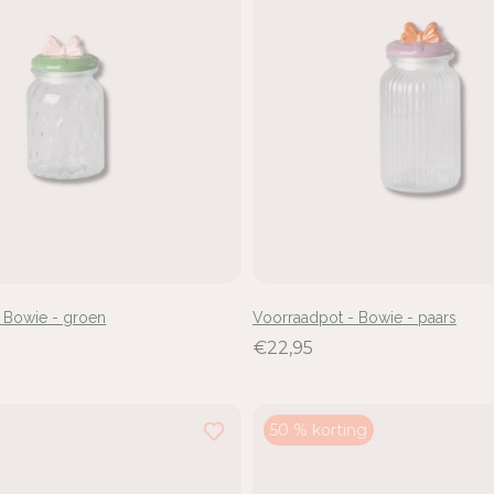
 Bowie - groen
Voorraadpot - Bowie - paars
€22,95
50 % korting