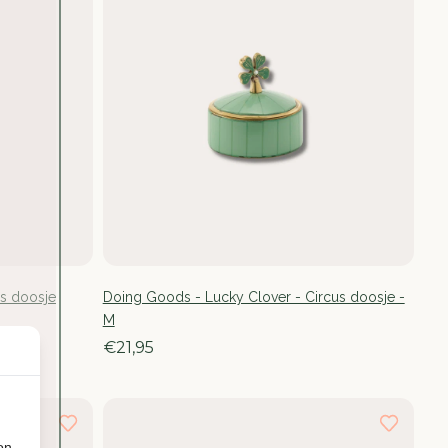
us doosje
Doing Goods - Lucky Clover - Circus doosje -
M
€21,95
on