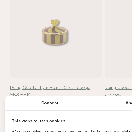
Doing Goods - Pyar Heart - Circus doosje
Doing Goods -
yellow - M
€22,95
€22,95
Consent
Ab
This website uses cookies
Uitverkocht
Uitverkoch
We use cookies to personalize content and ads, provide social m