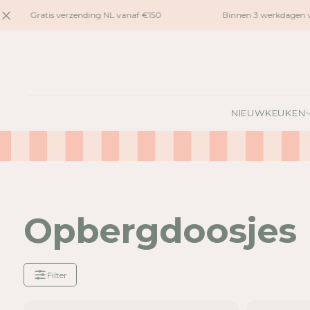
naar
Gratis verzending NL vanaf €150
Binnen 3 werkdagen ve
inhoud
NIEUW
KEUKEN
Opbergdoosjes
Filter
Je