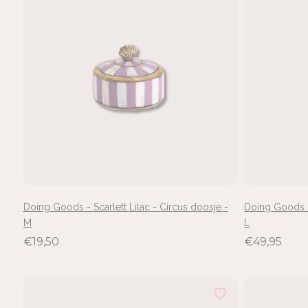
Doing Goods - Scarlett Lilac - Circus doosje -
Doing Goods -
M
L
€19,50
€49,95