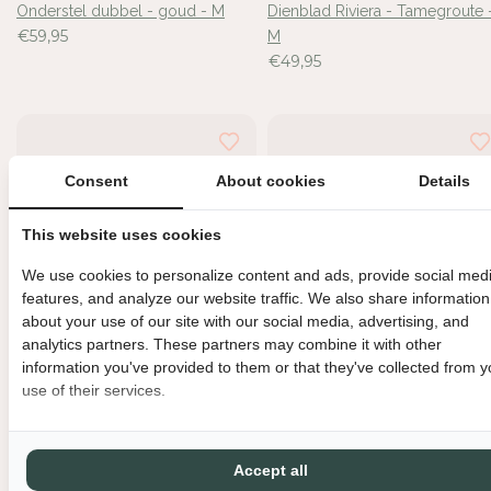
Onderstel dubbel - goud - M
Dienblad Riviera - Tamegroute 
€59,95
M
€49,95
Consent
About cookies
Details
This website uses cookies
We use cookies to personalize content and ads, provide social med
features, and analyze our website traffic. We also share information
about your use of our site with our social media, advertising, and
analytics partners. These partners may combine it with other
information you've provided to them or that they've collected from y
use of their services.
HKliving espresso mug retro
Zijden bloem - Gloriosa Spray 
€6,25
Oranje
€14,95
Accept all