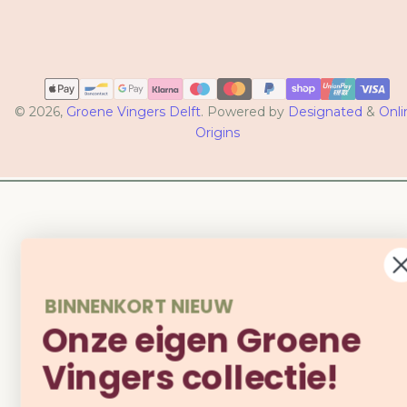
Betaalmethoden
© 2026,
Groene Vingers Delft
. Powered by
Designated
&
Onli
Origins
BINNENKORT NIEUW
Onze eigen Groene
Vingers collectie!