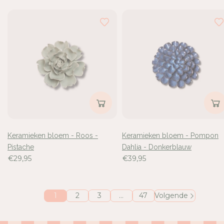
Keramieken bloem - Roos -
Keramieken bloem - Pompon
Pistache
Dahlia - Donkerblauw
€29,95
€39,95
1
2
3
…
47
Volgende