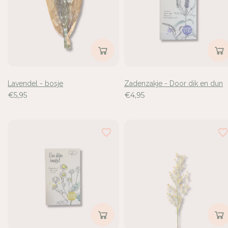
de
1118
resultaten
bekeken
Lavendel - bosje
Zadenzakje - Door dik en dun
€5,95
€4,95