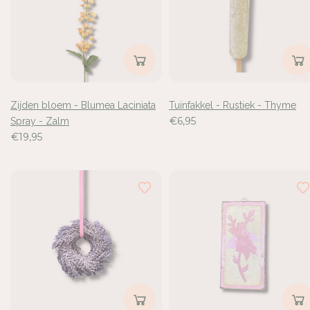
Login
Zijden bloem - Blumea Laciniata
Tuinfakkel - Rustiek - Thyme
€6,95
Spray - Zalm
€19,95