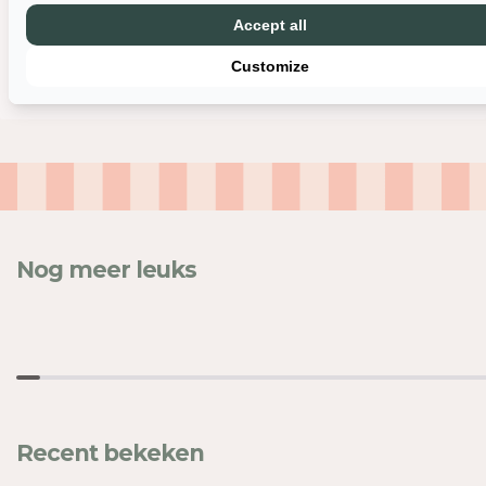
Accept all
ALLES BEKIJKEN
Customize
Nog meer leuks
Inloggen vereist
Meld u aan bij uw account om producten aan uw verlangli
te voegen en uw eerder opgeslagen artikelen te bekijken
Recent bekeken
Login