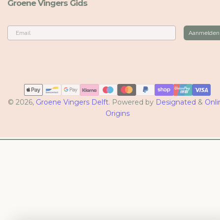
Groene Vingers Gids
Email
Aanmelden
Betaalmethoden
© 2026,
Groene Vingers Delft
. Powered by
Designated
&
Onli
Origins
BINNENKORT NIEUW
Onze eigen Groene
Vingers collectie!