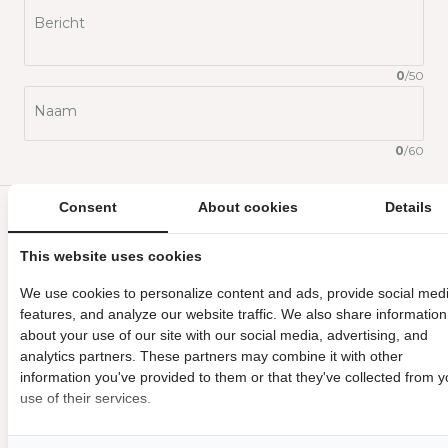
Bericht
0
/
50
Naam
0
/
60
Consent
About cookies
Details
IN WINKELWAGEN
This website uses cookies
We use cookies to personalize content and ads, provide social med
In onze winkel hebben wij leuke cadeautjes; voor
features, and analyze our website traffic. We also share information
iedereen wat wils! Kom je er niet uit wat voor cadeau je
about your use of our site with our social media, advertising, and
wil geven? Een cadeaubon doet het altijd goed!
analytics partners. These partners may combine it with other
Wil jij iemand een leuke cadeaubon geven van onze
information you've provided to them or that they've collected from y
use of their services.
winkel & webshop? Wij pakken hem met ontzettend
leuk voor je in. Zo kan de ontvanger zelf iets moois
uitzoeken, een cadeaubon is altijd...