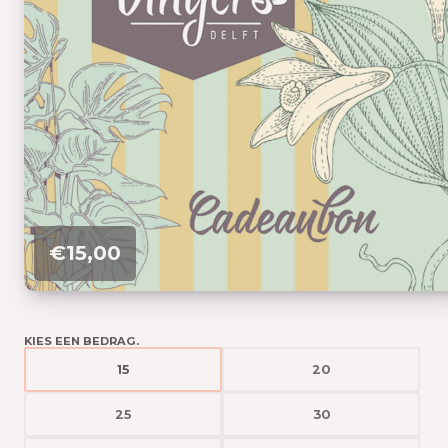
€15,00
KIES EEN BEDRAG.
15
20
25
30