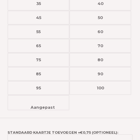
35
40
45
50
55
60
65
70
75
80
85
90
95
100
STANDAARD KAARTJE TOEVOEGEN +€0,75 (OPTIONEEL):