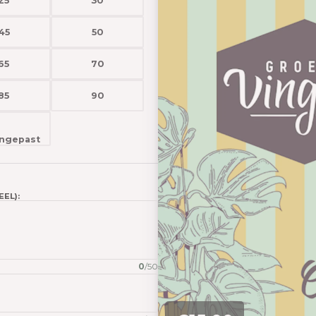
25
30
45
50
65
70
85
90
EL):
0
/
50