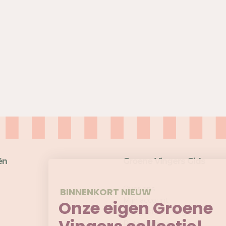
ën
Groene Vingers Gids
Over ons
BINNENKORT NIEUW
Mijn account
Onze eigen Groene
Veelgestelde vragen
Retourneren