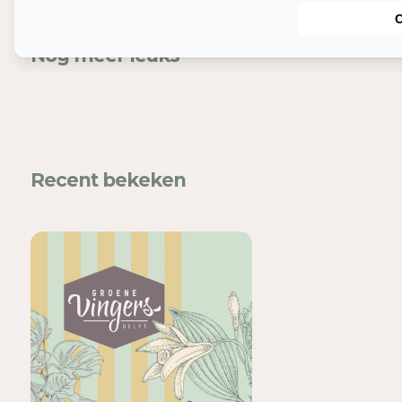
Nog meer leuks
In
Mel
Recent bekeken
voe