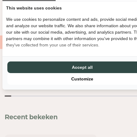
H
H
BINNEN 3 WERKDAGEN VERZONDEN
DIRECT GRATIS AF TE HAL
This website uses cookies
E
E
I
I
GRATIS VERZENDING VANAF €150
MET LIEFDE EN ZORG VERPAK
We use cookies to personalize content and ads, provide social medi
D
D
and analyze our website traffic. We also share information about yo
V
V
our site with our social media, advertising, and analytics partners. 
O
O
partners may combine it with other information you've provided to t
O
O
they've collected from your use of their services.
R
R
G
G
E
E
Nog meer leuks
U
U
Accept all
R
R
Customize
S
S
T
T
O
O
K
K
J
J
E
E
Recent bekeken
S
S
-
-
Z
Z