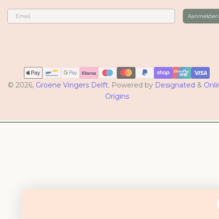
Email
Aanmelden
Betaalmethoden
© 2026,
Groene Vingers Delft
. Powered by
Designated
&
Onli
Origins