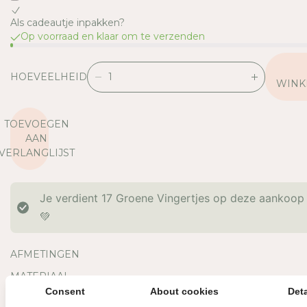
Als cadeautje inpakken?
Op voorraad en klaar om te verzenden
HOEVEELHEID
V
V
WINK
E
E
R
R
TOEVOEGEN
L
H
AAN
A
O
VERLANGLIJST
A
O
G
G
D
D
Je verdient
17
Groene Vingertjes op deze aankoop
E
E
H
H
💚
O
O
E
E
AFMETINGEN
V
V
E
E
MATERIAAL
E
E
Consent
About cookies
Deta
OVERIGE INFORMATIE
L
L