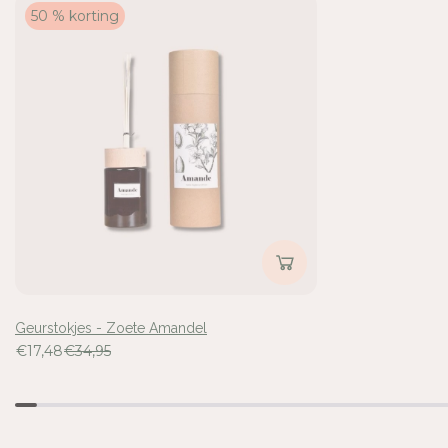
O
O
50 % korting
E
E
T
T
E
E
A
A
M
M
A
A
N
N
D
D
E
E
Inloggen vereist
L
L
Meld u aan bij uw account om producten aan uw verlangli
voegen en uw eerder opgeslagen artikelen te bekijken.
Login
Geurstokjes - Zoete Amandel
€17,48
€34,95