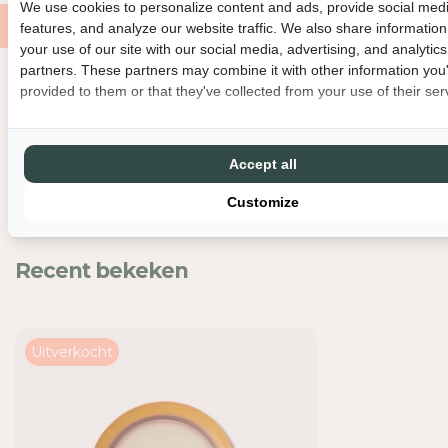
We use cookies to personalize content and ads, provide social med
I
I
features, and analyze our website traffic. We also share informatio
D
D
your use of our site with our social media, advertising, and analytics
V
V
partners. These partners may combine it with other information you
O
O
provided to them or that they've collected from your use of their ser
O
O
Nog meer leuks
R
R
H
H
K
K
Accept all
L
L
I
I
Customize
V
V
I
I
N
N
Recent bekeken
G
G
D
D
I
I
N
N
Uitverkocht
N
N
E
E
R
R
P
P