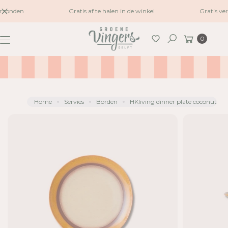
naar
rzonden
Gratis af te halen in de winkel
Gratis ve
G
inhoud
A
Winkelwagen
0
N
Zoeken
A
A
R
P
R
Home
Servies
Borden
HKliving dinner plate coconut
O
D
U
C
TI
N
F
O
R
M
A
TI