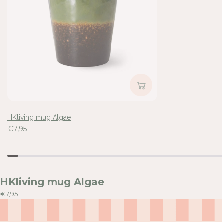
A
A
E
E
Inloggen vereist
Meld u aan bij uw account om producten aan uw verlangli
voegen en uw eerder opgeslagen artikelen te bekijken.
Login
HKliving mug Algae
€7,95
HKliving mug Algae
€7,95