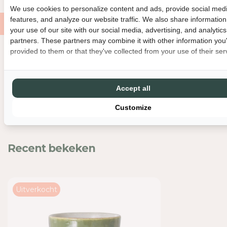
E
E
We use cookies to personalize content and ads, provide social med
I
I
features, and analyze our website traffic. We also share informatio
D
D
your use of our site with our social media, advertising, and analytics
V
V
partners. These partners may combine it with other information you
O
O
provided to them or that they've collected from your use of their ser
O
O
Nog meer leuks
R
R
H
H
Accept all
K
K
L
L
Customize
I
I
V
V
I
I
N
N
Recent bekeken
G
G
M
M
U
U
G
G
Uitverkocht
A
A
L
L
G
G