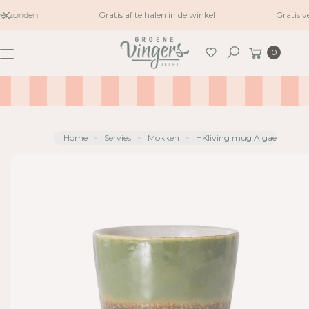
naar
erzonden
Gratis af te halen in de winkel
Gratis v
G
inhoud
A
Winkelwagen
0
N
Zoeken
A
A
R
P
R
Home
Servies
Mokken
HKliving mug Algae
O
D
U
C
TI
N
F
O
R
M
A
TI