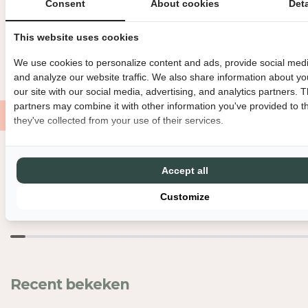
Consent
About cookies
Deta
OVERIGE INFORMATIE
L
L
H
H
BINNEN 3 WERKDAGEN VERZONDEN
DIRECT GRATIS AF TE HAL
This website uses cookies
E
E
I
I
GRATIS VERZENDING VANAF €150
MET LIEFDE EN ZORG VERPAK
We use cookies to personalize content and ads, provide social medi
D
D
and analyze our website traffic. We also share information about yo
V
V
our site with our social media, advertising, and analytics partners. 
O
O
partners may combine it with other information you've provided to t
O
O
they've collected from your use of their services.
R
R
H
H
K
K
Nog meer leuks
Accept all
L
L
I
I
Customize
V
V
I
I
N
N
G
G
-
-
R
R
Recent bekeken
A
A
M
M