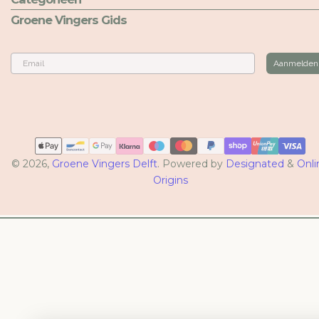
Groene Vingers Gids
Email
Aanmelden
Betaalmethoden
© 2026,
Groene Vingers Delft
. Powered by
Designated
&
Onli
Origins