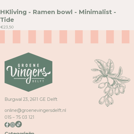
E
E
HKliving - Ramen bowl - Minimalist -
Tide
€23,50
Burgwal 23, 2611 GE Delft
online@groenevingersdelft.nl
015 – 75 03 121
Categorieën