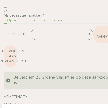
Als cadeautje inpakken?
Op voorraad en klaar om te verzenden
HOEVEELHEID
V
V
WINK
E
E
R
R
TOEVOEGEN
L
H
AAN
A
O
VERLANGLIJST
A
O
G
G
D
D
Je verdient
23
Groene Vingertjes op deze aankoo
E
E
H
H
💚
O
O
E
E
AFMETINGEN
V
V
E
E
MATERIAAL
E
E