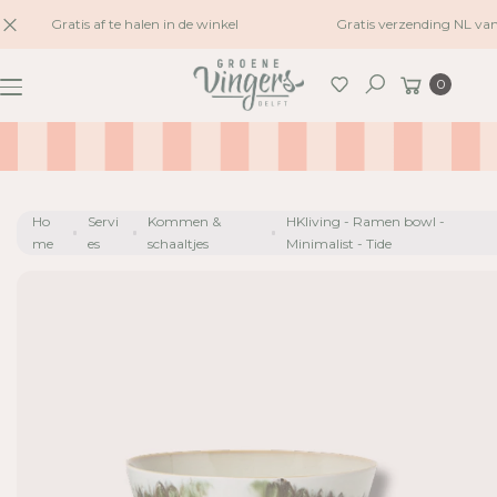
naar
Gratis af te halen in de winkel
Gratis verzending NL van
inhoud
G
Winkelwagen
A
0
Zoeken
N
A
A
R
P
Ho
Servi
Kommen &
HKliving - Ramen bowl -
R
me
es
schaaltjes
Minimalist - Tide
O
D
U
C
TI
N
F
O
R
M
A