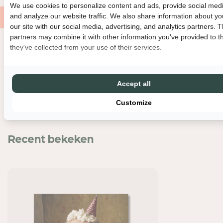
O
O
We use cookies to personalize content and ads, provide social medi
O
O
and analyze our website traffic. We also share information about yo
R
R
our site with our social media, advertising, and analytics partners. 
K
K
partners may combine it with other information you've provided to t
A
A
they've collected from your use of their services.
Nog meer leuks
A
A
R
R
T
T
Accept all
-
-
H
H
Customize
I
I
E
E
P
P
Recent bekeken
H
H
I
I
E
E
P
P
H
H
O
O
E
E
R
R