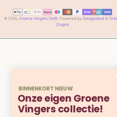
Betaalmethoden
© 2026,
Groene Vingers Delft
. Powered by
Designated
&
Onli
Origins
BINNENKORT NIEUW
Onze eigen Groene
Vingers collectie!