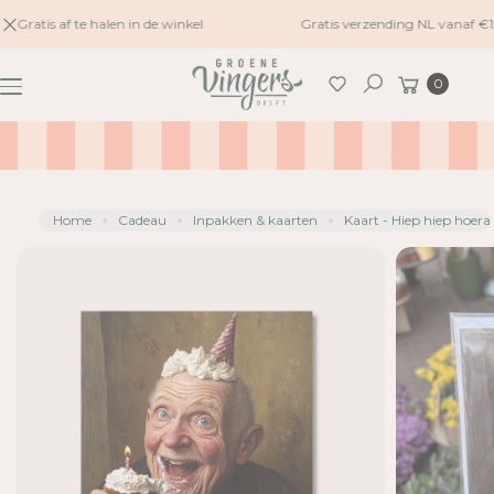
naar
Gratis af te halen in de winkel
Gratis verzending NL vanaf €1
G
inhoud
A
Winkelwagen
0
N
Zoeken
A
A
R
P
R
Home
Cadeau
Inpakken & kaarten
Kaart - Hiep hiep hoera
O
D
U
C
TI
N
F
O
R
M
A
TI