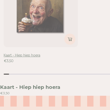
A
A
Inloggen vereist
Meld u aan bij uw account om producten aan uw verlangli
voegen en uw eerder opgeslagen artikelen te bekijken.
Kaart - Hiep hiep hoera
Login
€3,50
Kaart - Hiep hiep hoera
€3,50