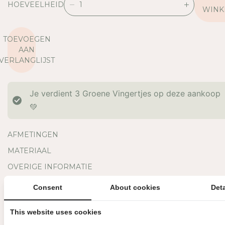
HOEVEELHEID
V
V
WINK
E
E
R
R
TOEVOEGEN
L
H
AAN
A
O
VERLANGLIJST
A
O
G
G
D
D
Je verdient
3
Groene Vingertjes op deze aankoop
E
E
H
H
💚
O
O
E
E
AFMETINGEN
V
V
E
E
MATERIAAL
E
E
OVERIGE INFORMATIE
L
L
H
H
BINNEN 3 WERKDAGEN VERZONDEN
DIRECT GRATIS AF TE HAL
Consent
About cookies
Deta
E
E
I
I
GRATIS VERZENDING VANAF €150
MET LIEFDE EN ZORG VERPAK
D
D
This website uses cookies
V
V