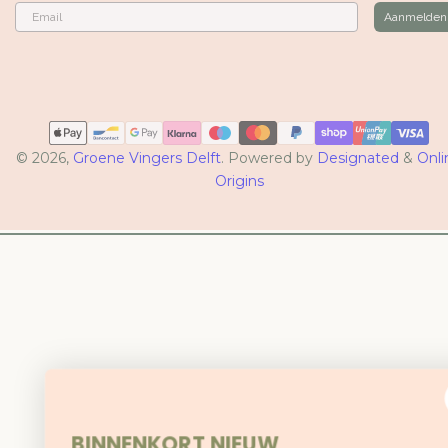
Email
Aanmelden
Betaalmethoden
© 2026,
Groene Vingers Delft
. Powered by
Designated
&
Onli
Origins
BINNENKORT NIEUW