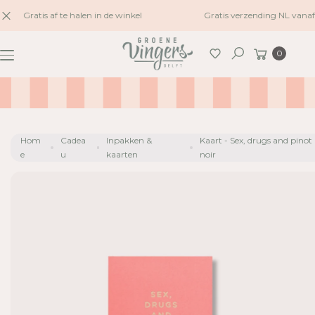
naar
Gratis af te halen in de winkel
Gratis verzending NL vanaf
inhoud
G
Winkelwagen
A
0
Zoeken
N
A
A
R
P
Hom
Cadea
Inpakken &
Kaart - Sex, drugs and pinot
R
e
u
kaarten
noir
O
D
U
C
TI
N
F
O
R
M
A