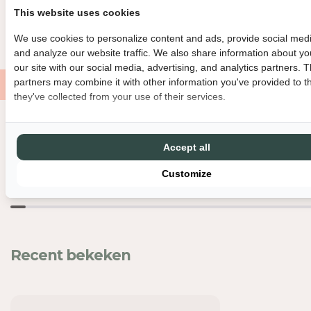
BINNEN 3 WERKDAGEN VERZONDEN
DIRECT GRATIS AF TE HAL
E
E
This website uses cookies
I
I
GRATIS VERZENDING VANAF €150
MET LIEFDE EN ZORG VERPAK
We use cookies to personalize content and ads, provide social medi
D
D
and analyze our website traffic. We also share information about yo
V
V
our site with our social media, advertising, and analytics partners. 
O
O
partners may combine it with other information you've provided to t
O
O
they've collected from your use of their services.
R
R
K
K
A
A
Nog meer leuks
A
A
Accept all
R
R
T
T
Customize
-
-
S
S
E
E
X
X
,
,
Recent bekeken
D
D
R
R
U
U
G
G