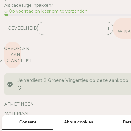
Als cadeautje inpakken?
Op voorraad en klaar om te verzenden
HOEVEELHEID
V
V
WINK
E
E
R
R
TOEVOEGEN
L
H
AAN
A
O
VERLANGLIJST
A
O
G
G
D
D
Je verdient
2
Groene Vingertjes op deze aankoop
E
E
H
H
💚
O
O
E
E
AFMETINGEN
V
V
E
E
MATERIAAL
E
E
Consent
About cookies
Deta
OVERIGE INFORMATIE
L
L
H
H