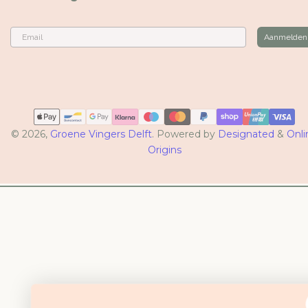
Email
Aanmelden
Betaalmethoden
© 2026,
Groene Vingers Delft
. Powered by
Designated
&
Onli
Origins