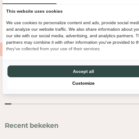
OVERIGE INFORMATIE
L
L
H
H
This website uses cookies
BINNEN 3 WERKDAGEN VERZONDEN
DIRECT GRATIS AF TE HAL
E
E
I
I
We use cookies to personalize content and ads, provide social medi
GRATIS VERZENDING VANAF €150
MET LIEFDE EN ZORG VERPAK
D
D
and analyze our website traffic. We also share information about yo
V
V
our site with our social media, advertising, and analytics partners. 
O
O
partners may combine it with other information you've provided to t
O
O
they've collected from your use of their services.
R
R
P
P
H
H
Accept all
Nog meer leuks
I
I
L
L
Customize
O
O
D
D
E
E
N
N
D
D
R
R
Recent bekeken
O
O
N
N