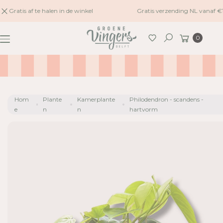
naar
Gratis af te halen in de winkel
Gratis verzending NL vanaf €
inhoud
G
Winkelwagen
A
0
Zoeken
N
A
A
R
P
Hom
Plante
Kamerplante
Philodendron - scandens -
R
e
n
n
hartvorm
O
D
U
C
TI
N
F
O
R
M
A