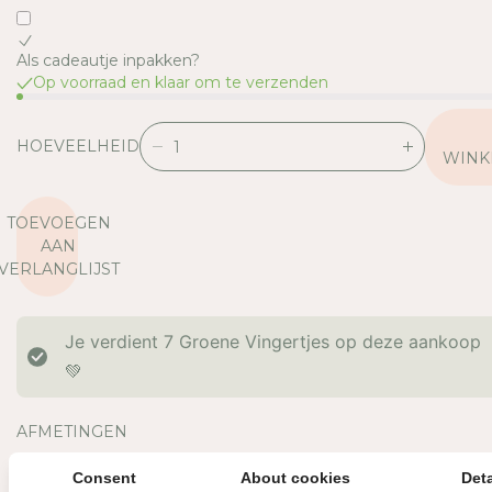
Als cadeautje inpakken?
Op voorraad en klaar om te verzenden
HOEVEELHEID
V
V
WINK
E
E
R
R
TOEVOEGEN
L
H
AAN
A
O
VERLANGLIJST
A
O
G
G
D
D
Je verdient
7
Groene Vingertjes op deze aankoop
E
E
H
H
💚
O
O
E
E
AFMETINGEN
V
V
E
E
MATERIAAL
Consent
About cookies
Deta
E
E