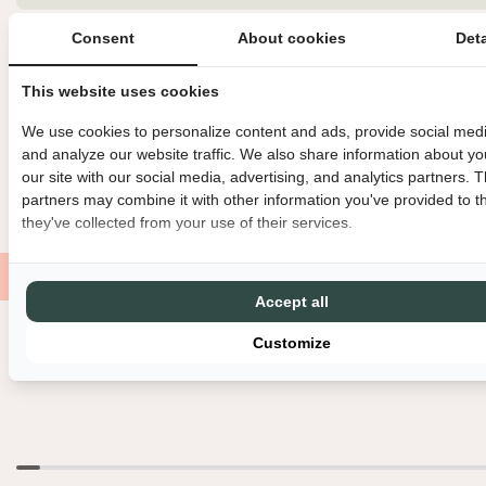
E
E
Consent
About cookies
Deta
AFMETINGEN
V
V
E
E
MATERIAAL
E
E
This website uses cookies
OVERIGE INFORMATIE
L
L
We use cookies to personalize content and ads, provide social medi
H
H
BINNEN 3 WERKDAGEN VERZONDEN
DIRECT GRATIS AF TE HAL
and analyze our website traffic. We also share information about yo
E
E
our site with our social media, advertising, and analytics partners. 
I
I
GRATIS VERZENDING VANAF €150
MET LIEFDE EN ZORG VERPAK
partners may combine it with other information you've provided to t
D
D
they've collected from your use of their services.
V
V
O
O
O
O
R
R
Accept all
P
P
O
O
Customize
Nog meer leuks
T
T
L
L
I
I
N
N
N
N
E
E