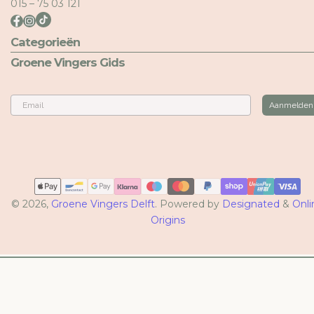
015 – 75 03 121
Categorieën
Groene Vingers Gids
Email
Aanmelden
Betaalmethoden
© 2026,
Groene Vingers Delft
. Powered by
Designated
&
Onli
Origins