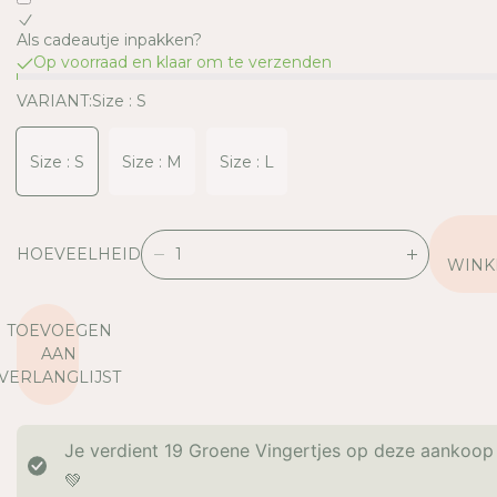
Als cadeautje inpakken?
Op voorraad en klaar om te verzenden
VARIANT:
Size : S
Size : S
Size : M
Size : L
HOEVEELHEID
V
V
WINK
E
E
R
R
TOEVOEGEN
L
H
AAN
A
O
VERLANGLIJST
A
O
G
G
D
D
Je verdient
19
Groene Vingertjes op deze aankoop
E
E
H
H
💚
O
O