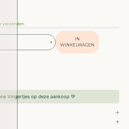
te verzenden
IN
V
WINKELWAGEN
E
R
H
O
O
G
D
E
ne Vingertjes op deze aankoop 💚
H
O
E
V
E