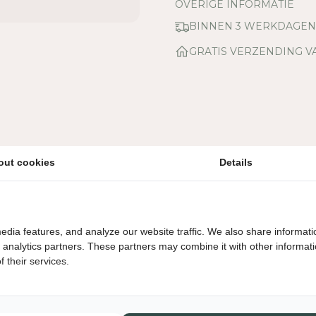
E
OVERIGE INFORMATIE
L
BINNEN 3 WERKDAGE
H
E
GRATIS VERZENDING V
I
D
V
O
O
R
T
out cookies
Details
A
F
E
L
T
edia features, and analyze our website traffic. We also share informati
J
d analytics partners. These partners may combine it with other informat
E
 their services.
-
G
O
U