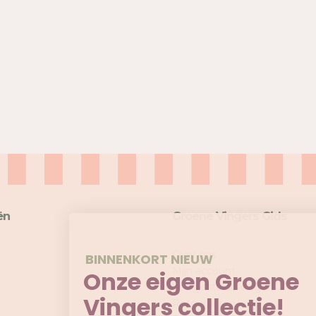
ën
Groene Vingers Gids
Over ons
BINNENKORT NIEUW
Mijn account
Onze eigen Groene
Veelgestelde vragen
Vingers collectie!
Retourneren