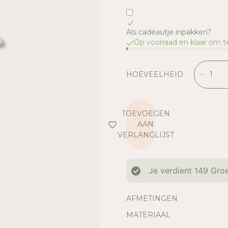
Als cadeautje inpakken?
Op voorraad en klaar om 
HOEVEELHEID
V
E
R
L
TOEVOEGEN
A
AAN
A
VERLANGLIJST
G
D
E
Je verdient
149
Groe
H
O
E
AFMETINGEN
V
MATERIAAL
E