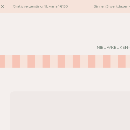
naar
Gratis verzending NL vanaf €150
Binnen 3 werkdagen v
inhoud
G
A
NIEUW
KEUKEN
N
A
A
R
P
R
O
D
U
C
TI
N
F
O