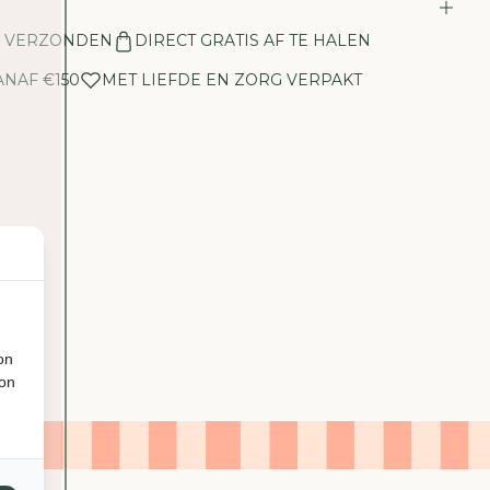
E
L
N VERZONDEN
DIRECT GRATIS AF TE HALEN
H
E
ANAF €150
MET LIEFDE EN ZORG VERPAKT
I
D
V
O
O
R
T
A
F
E
L
T
on
J
ion
E
-
G
O
U