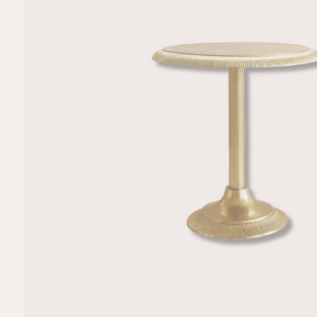
R
M
A
TI
E