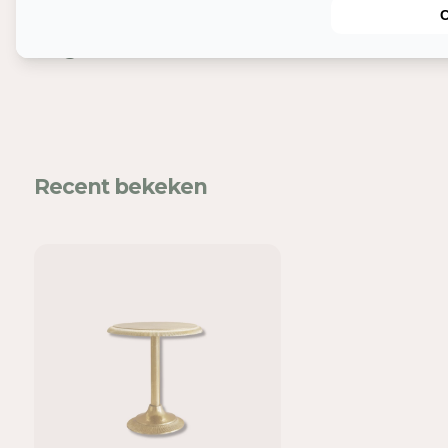
Nog meer leuks
In
Mel
Recent bekeken
voe