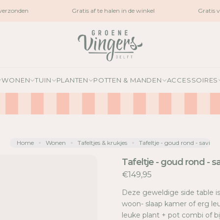
erzonden
Gratis af te halen in de winkel
Gratis v
WONEN
TUIN
PLANTEN
POTTEN & MANDEN
ACCESSOIRES
Home
Wonen
Tafeltjes & krukjes
Tafeltje - goud rond - savi
Tafeltje - goud rond - sa
€149,95
Deze geweldige side table is 
woon- slaap kamer of erg leu
leuke plant + pot combi of 