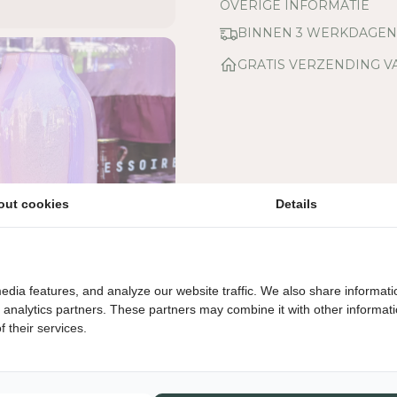
E
OVERIGE INFORMATIE
L
BINNEN 3 WERKDAGE
H
E
GRATIS VERZENDING V
I
D
V
O
O
R
V
out cookies
Details
A
A
S
-
G
edia features, and analyze our website traffic. We also share informati
L
d analytics partners. These partners may combine it with other informat
A
 their services.
S
-
S
T