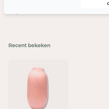
Nog meer leuks
In
Mel
Recent bekeken
voe