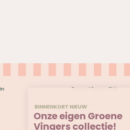
ën
Groene Vingers Gids
Over ons
BINNENKORT NIEUW
Mijn account
Onze eigen Groene
Veelgestelde vragen
Vingers collectie!
Retourneren