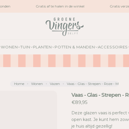
nden
Gratis af te halen in de winkel
Gratis verze
WONEN
TUIN
PLANTEN
POTTEN & MANDEN
ACCESSOIRES
Home
Wonen
Vazen
Vaas - Glas - Strepen - Roze - M
Vaas - Glas - Strepen - 
€89,95
Deze glazen vaas is perfect v
open kast. Je kunt hem zowe
je huis altijd gezellig!