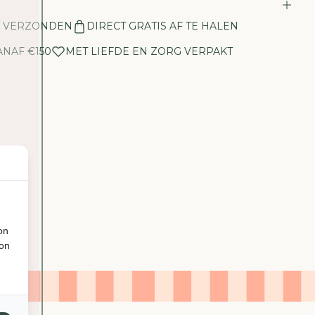
E
L
N VERZONDEN
DIRECT GRATIS AF TE HALEN
H
E
ANAF €150
MET LIEFDE EN ZORG VERPAKT
I
D
V
O
O
R
V
A
A
S
-
G
on
L
ion
A
S
-
S
T