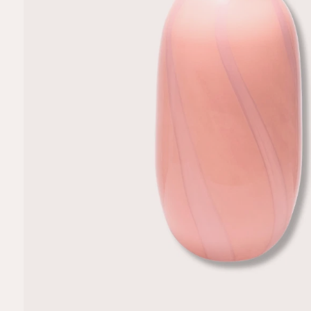
R
M
A
TI
E