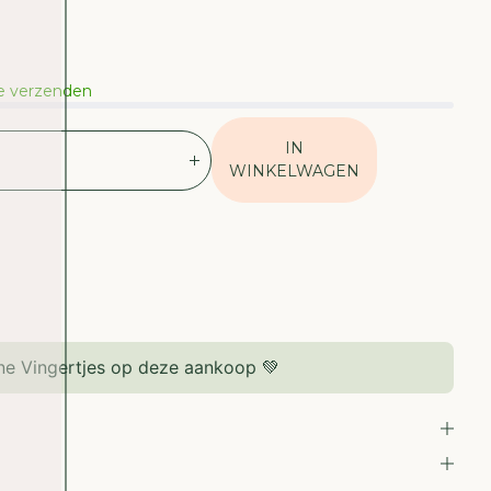
te verzenden
IN
V
WINKELWAGEN
E
R
H
O
O
G
D
E
e Vingertjes op deze aankoop 💚
H
O
E
V
E