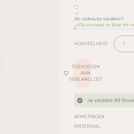
Als cadeautje inpakken?
Op voorraad en klaar om 
HOEVEELHEID
V
E
R
L
TOEVOEGEN
A
AAN
A
VERLANGLIJST
G
D
E
Je verdient
89
Groen
H
O
E
AFMETINGEN
V
MATERIAAL
E