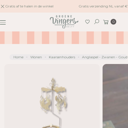
naar
Gratis af te halen in de winkel
Gratis verzending NL vanaf €
G
inhoud
A
Winkelwagen
0
N
Zoeken
A
A
R
P
R
Home
Wonen
Kaarsenhouders
Anglaspel - Zwanen - Goud
O
D
U
C
TI
N
F
O
R
M
A
TI