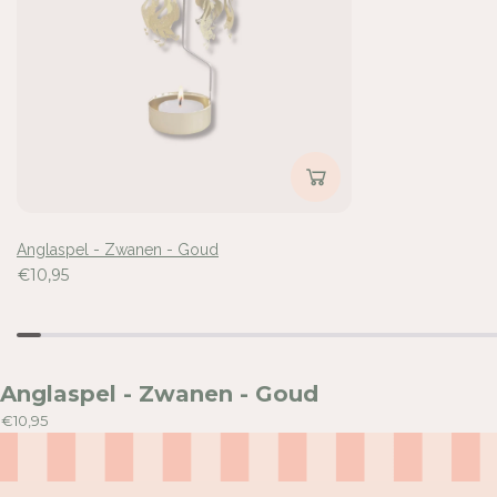
O
O
U
U
D
D
Inloggen vereist
Meld u aan bij uw account om producten aan uw verlangli
voegen en uw eerder opgeslagen artikelen te bekijken.
Anglaspel - Zwanen - Goud
Login
€10,95
Anglaspel - Zwanen - Goud
€10,95