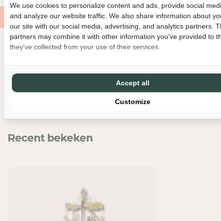
O
O
We use cookies to personalize content and ads, provide social medi
O
O
and analyze our website traffic. We also share information about yo
R
R
our site with our social media, advertising, and analytics partners. 
A
A
partners may combine it with other information you've provided to t
N
N
they've collected from your use of their services.
Nog meer leuks
G
G
L
L
A
A
Accept all
S
S
P
P
Customize
E
E
L
L
-
-
Recent bekeken
Z
Z
W
W
A
A
N
N
E
E
N
N
-
-
G
G