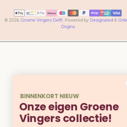
Betaalmethoden
© 2026,
Groene Vingers Delft
. Powered by
Designated
&
Onli
Origins
BINNENKORT NIEUW
Onze eigen Groene
Vingers collectie!