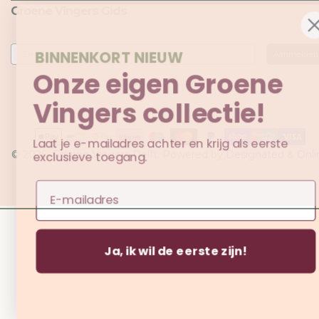
Groene Vingers Gids
Email
BINNENKORT NIEUW
Aanmelden
Onze eigen Groene
Vingers collectie!
Betaalmethoden
Laat je e-mailadres achter en krijg als eerste
© 2026,
Groene Vingers Delft
. Powered by
Designated
&
Onli
exclusieve toegang.
Origins
Email
Ja, ik wil de eerste zijn!