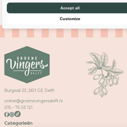
retourzending?
Accept all
Customize
Inloggen vereist
Meld u aan bij uw account om producten aan uw verlangli
toe te voegen en uw eerder opgeslagen artikelen te beki
Burgwal 23, 2611 GE Delft
Login
online@groenevingersdelft.nl
015 – 75 03 121
Categorieën