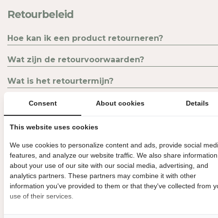
Retourbeleid
Hoe kan ik een product retourneren?
Wat zijn de retourvoorwaarden?
Wat is het retourtermijn?
Kan ik mijn items ook ruilen?
Consent
About cookies
Details
Zijn er producten die niet geretourneerd kunnen
This website uses cookies
worden?
We use cookies to personalize content and ads, provide social med
features, and analyze our website traffic. We also share information
Hoe werkt de terugbetaling?
about your use of our site with our social media, advertising, and
analytics partners. These partners may combine it with other
Kan ik mijn webshop-aankoop retourneren in de
information you've provided to them or that they've collected from y
winkel?
use of their services.
Wie is verantwoordelijk en aansprakelijk voor de