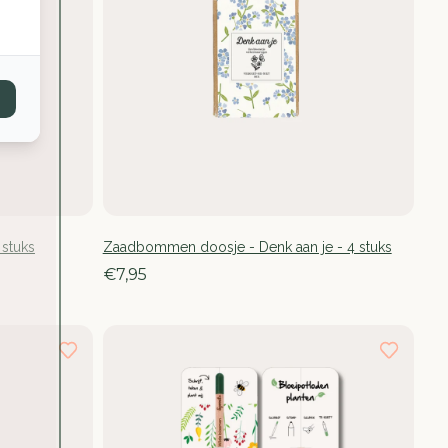
stuks
Zaadbommen doosje - Denk aan je - 4 stuks
€7,95