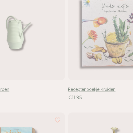
groen
Receptenboekje Kruiden
€11,95