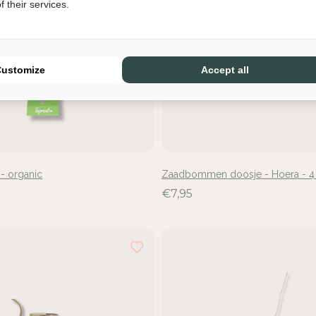
 their services.
Customize
Accept all
loggen vereist
 - organic
Zaadbommen doosje - Hoera - 4 
d u aan bij uw account om producten aan uw verlanglijst toe te
€7,95
gen en uw eerder opgeslagen artikelen te bekijken.
Login