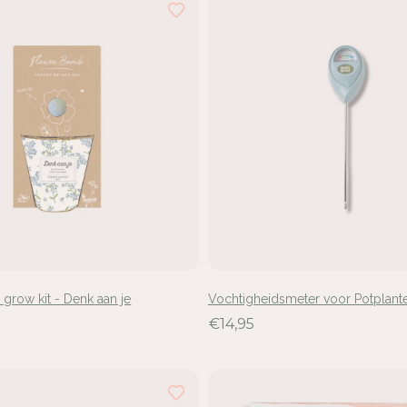
row kit - Denk aan je
Vochtigheidsmeter voor Potplant
€14,95