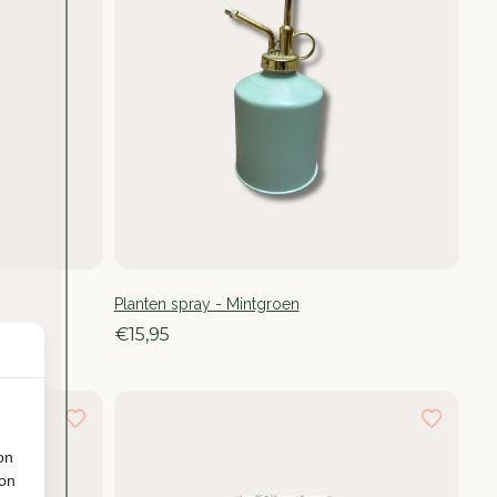
Planten spray - Mintgroen
€15,95
on
ion