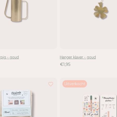
rpig - goud
Hanger klaver - goud
€1,95
Uitverkocht