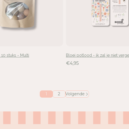
0 stuks - Multi
Bloei potlood - ik zal je niet verg
€4,95
1
2
Volgende