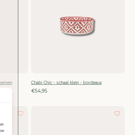
bloemen
Chabi Chic - schaal klein - bordeaux
€54,95
on
ion