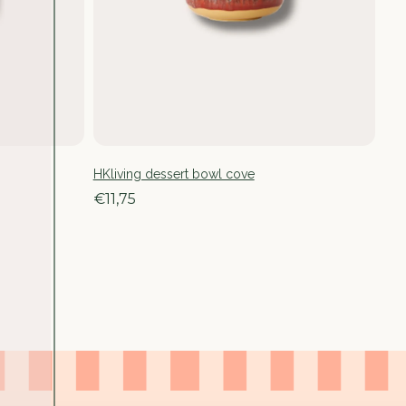
HKliving dessert bowl cove
€11,75