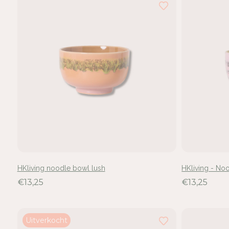
hebt
24
van
de
166
resultaten
bekeken
HKliving noodle bowl lush
HKliving - No
€13,25
€13,25
Uitverkocht