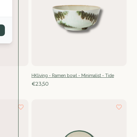
HKliving - Ramen bowl - Minimalist - Tide
€23,50