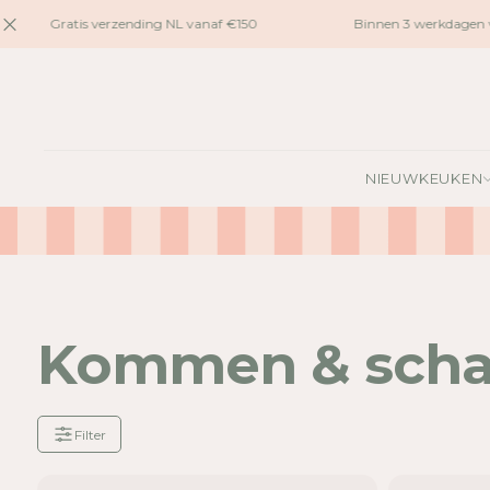
naar
Gratis verzending NL vanaf €150
Binnen 3 werkdagen ve
inhoud
NIEUW
KEUKEN
Kommen & schaa
Filter
Je