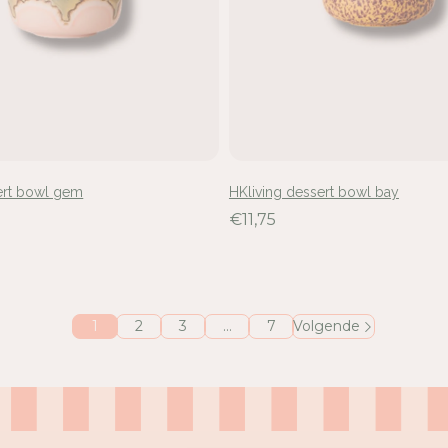
ert bowl gem
HKliving dessert bowl bay
€11,75
1
2
3
…
7
Volgende