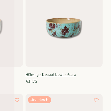
HKliving - Dessert bowl - Patina
€11,75
Uitverkocht