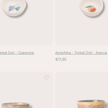
inket Dish - Grapevine
Anna+Nina - Trinket Dish - Arancia
€11,95