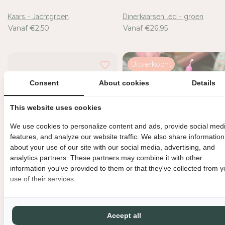
Kaars - Jachtgroen
Dinerkaarsen led - groen
Vanaf €2,50
Vanaf €26,95
Uitverkocht
Consent
About cookies
Details
This website uses cookies
We use cookies to personalize content and ads, provide social med
features, and analyze our website traffic. We also share information
about your use of our site with our social media, advertising, and
analytics partners. These partners may combine it with other
information you've provided to them or that they've collected from y
use of their services.
Kaars - Beige olijf
Kaars spiraal - fuchsia
Vanaf €2,50
€3,95
Accept all