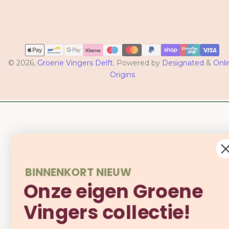
Betaalmethoden
© 2026,
Groene Vingers Delft
. Powered by
Designated
&
Onli
Origins
BINNENKORT NIEUW
Onze eigen Groene
Vingers collectie!