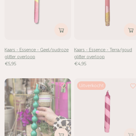
de
85
resultaten
bekeken
Kaars - Essence - Geel/oudroze
Kaars - Essence - Terra/goud
glitter overloop
glitter overloop
€5,95
€4,95
Uitverkocht