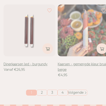
Dinerkaarsen led - burgundy
Kaarsen - gemengde kleur brui
Vanaf €26,95
beige
€4,95
1
2
3
4
Volgende