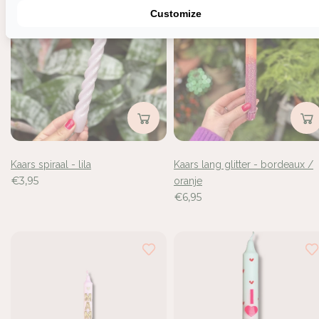
Customize
Kaars spiraal - lila
Kaars lang glitter - bordeaux /
€3,95
oranje
€6,95
Inloggen vereist
Meld u aan bij uw account om producten aan uw verlangli
toe te voegen en uw eerder opgeslagen artikelen te beki