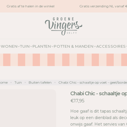
Gratis af te halen in de winkel
Gratis verzending NL vanaf €1
WONEN
TUIN
PLANTEN
POTTEN & MANDEN
ACCESSOIRES
Home
Tuin
Buiten tafelen
Chabi Chic - schaaltje op voet - geel/bord
Chabi Chic - schaaltje 
€17,95
Hoe gaaf is dit tapas schaal
leuk op een dienblad als dec
onwijs gaaf. Het servies va