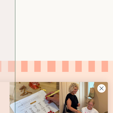
L
/
B
O
R
D
E
A
U
X