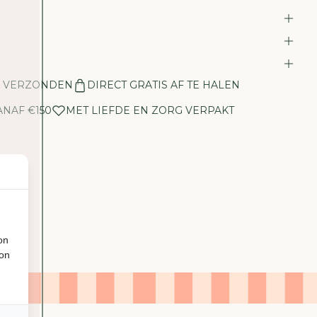
E
V
E
E
L
N VERZONDEN
DIRECT GRATIS AF TE HALEN
H
E
ANAF €150
MET LIEFDE EN ZORG VERPAKT
I
D
V
O
O
R
C
H
A
on
B
ion
I
C
H
I