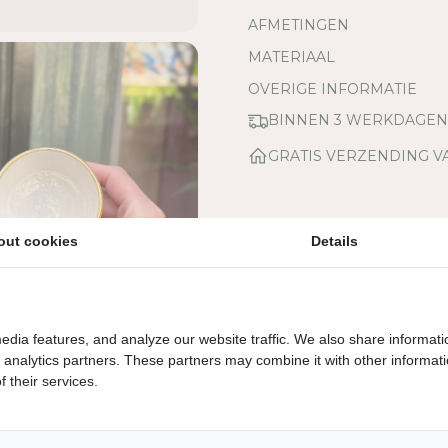
E
AFMETINGEN
V
MATERIAAL
E
E
OVERIGE INFORMATIE
L
BINNEN 3 WERKDAGE
H
E
GRATIS VERZENDING V
I
D
V
O
out cookies
Details
O
R
C
H
A
edia features, and analyze our website traffic. We also share informati
B
d analytics partners. These partners may combine it with other informat
I
 their services.
C
H
I