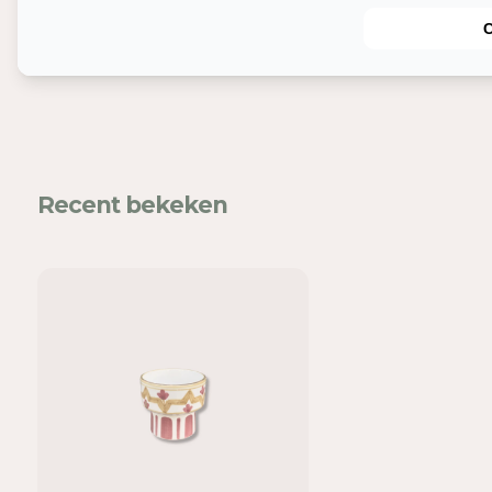
Nog meer leuks
In
Mel
Recent bekeken
voe