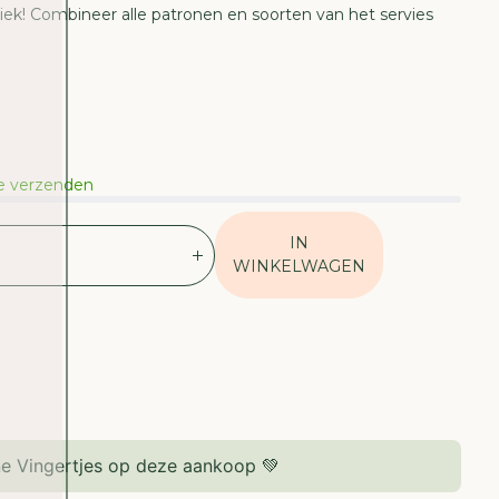
niek! Combineer alle patronen en soorten van het servies
te verzenden
IN
V
WINKELWAGEN
E
R
H
O
O
G
D
E
e Vingertjes op deze aankoop 💚
H
O