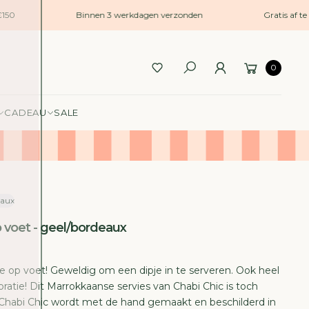
50
Binnen 3 werkdagen verzonden
Gratis af te 
0
CADEAU
SALE
eaux
op voet - geel/bordeaux
tje op voet! Geweldig om een dipje in te serveren. Ook heel
oratie! Dit Marrokkaanse servies van Chabi Chic is toch
n Chabi Chic wordt met de hand gemaakt en beschilderd in