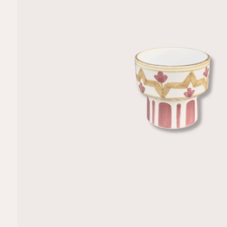
R
M
A
TI
E