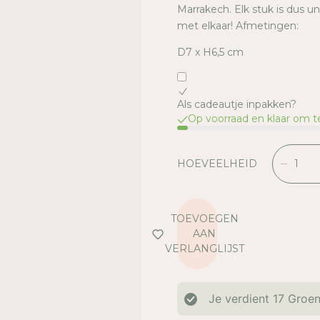
Marrakech. Elk stuk is dus u
met elkaar! Afmetingen:
D7 x H6,5 cm
Als cadeautje inpakken?
Op voorraad en klaar om 
HOEVEELHEID
V
E
R
L
TOEVOEGEN
A
AAN
A
VERLANGLIJST
G
D
E
Je verdient
17
Groen
H
O