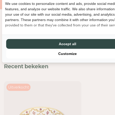
We use cookies to personalize content and ads, provide social med
D
D
features, and analyze our website traffic. We also share informatio
V
V
your use of our site with our social media, advertising, and analytics
O
O
partners. These partners may combine it with other information you
O
O
Nog meer leuks
provided to them or that they've collected from your use of their ser
R
R
C
C
H
H
A
A
Accept all
B
B
I
I
Customize
C
C
H
H
Recent bekeken
I
I
C
C
-
-
S
S
Uitverkocht
A
A
L
L
A
A
D
D
E
E