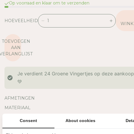
Op voorraad en klaar om te verzenden
HOEVEELHEID
V
V
WINK
E
E
R
R
TOEVOEGEN
L
H
AAN
A
O
VERLANGLIJST
A
O
G
G
D
D
Je verdient
24
Groene Vingertjes op deze aankoo
E
E
H
H
💚
O
O
E
E
AFMETINGEN
V
V
E
E
MATERIAAL
E
E
OVERIGE INFORMATIE
L
L
Consent
About cookies
Deta
H
H
BINNEN 3 WERKDAGEN VERZONDEN
DIRECT GRATIS AF TE HAL
E
E