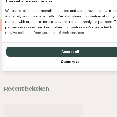
This website uses cookies
I
I
GRATIS VERZENDING VANAF €150
MET LIEFDE EN ZORG VERPAK
D
D
We use cookies to personalize content and ads, provide social medi
V
V
and analyze our website traffic. We also share information about yo
O
O
our site with our social media, advertising, and analytics partners. 
O
O
partners may combine it with other information you've provided to t
R
R
they've collected from your use of their services.
C
C
H
H
Nog meer leuks
A
A
B
B
Accept all
I
I
Customize
C
C
H
H
I
I
C
C
-
-
Recent bekeken
B
B
O
O
R
R
D
D
-
-