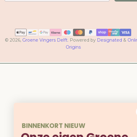
Betaalmethoden
© 2026,
Groene Vingers Delft
. Powered by
Designated
&
Onli
Origins
BINNENKORT NIEUW
Onze eigen Groene