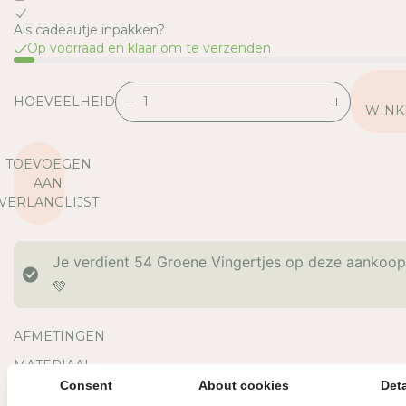
Als cadeautje inpakken?
Op voorraad en klaar om te verzenden
HOEVEELHEID
V
V
WINK
E
E
R
R
TOEVOEGEN
L
H
AAN
A
O
VERLANGLIJST
A
O
G
G
D
D
Je verdient
54
Groene Vingertjes op deze aankoo
E
E
H
H
💚
O
O
E
E
AFMETINGEN
V
V
E
E
MATERIAAL
E
E
Consent
About cookies
Deta
OVERIGE INFORMATIE
L
L