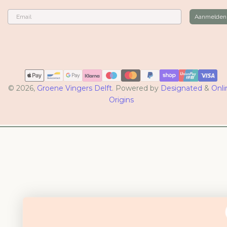
Email
Aanmelden
Betaalmethoden
© 2026,
Groene Vingers Delft
. Powered by
Designated
&
Onli
Origins