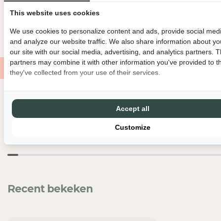
H
H
BINNEN 3 WERKDAGEN VERZONDEN
DIRECT GRATIS AF TE HAL
This website uses cookies
E
E
I
I
GRATIS VERZENDING VANAF €150
MET LIEFDE EN ZORG VERPAK
We use cookies to personalize content and ads, provide social medi
D
D
and analyze our website traffic. We also share information about yo
V
V
our site with our social media, advertising, and analytics partners. 
O
O
partners may combine it with other information you've provided to t
O
O
they've collected from your use of their services.
R
R
C
C
H
H
Nog meer leuks
A
A
Accept all
B
B
Customize
I
I
C
C
H
H
I
I
C
C
–
–
Recent bekeken
S
S
C
C
H
H