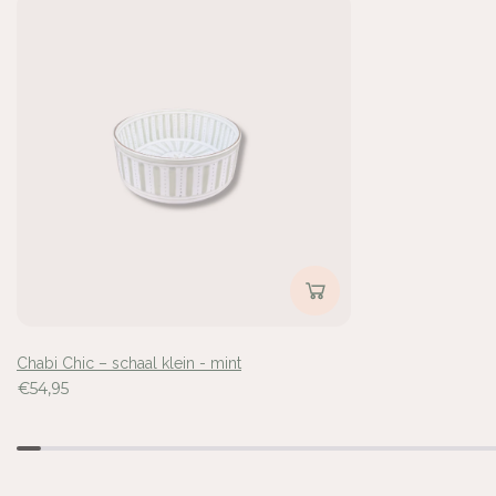
A
A
A
A
L
L
K
K
L
L
E
E
I
I
N
N
-
-
M
M
Inloggen vereist
I
I
Meld u aan bij uw account om producten aan uw verlangli
N
N
voegen en uw eerder opgeslagen artikelen te bekijken.
T
T
Login
Chabi Chic – schaal klein - mint
€54,95