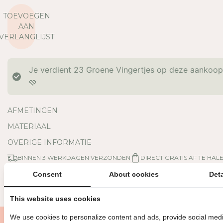
R
R
TOEVOEGEN
L
H
AAN
A
O
VERLANGLIJST
A
O
G
G
D
D
Je verdient
23
Groene Vingertjes op deze aankoo
E
E
H
H
💚
O
O
E
E
AFMETINGEN
V
V
E
E
MATERIAAL
E
E
OVERIGE INFORMATIE
L
L
H
H
BINNEN 3 WERKDAGEN VERZONDEN
DIRECT GRATIS AF TE HAL
E
E
I
I
Consent
About cookies
Deta
GRATIS VERZENDING VANAF €150
MET LIEFDE EN ZORG VERPAK
D
D
V
V
This website uses cookies
O
O
O
O
We use cookies to personalize content and ads, provide social medi