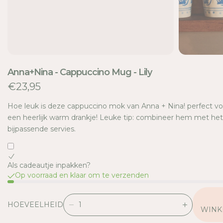
E
Anna+Nina - Cappuccino Mug - Lily
€23,95
Hoe leuk is deze cappuccino mok van Anna + Nina! perfect vo
een heerlijk warm drankje! Leuke tip: combineer hem met het
bijpassende servies.
Als cadeautje inpakken?
Op voorraad en klaar om te verzenden
HOEVEELHEID
V
V
WINK
E
E