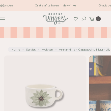
naar
erzonden
Gratis af te halen in de winkel
Gratis v
G
inhoud
A
Winkelwagen
0
N
Zoeken
A
A
R
P
R
Home
Servies
Mokken
Anna+Nina - Cappuccino Mug - Lily
O
D
U
C
TI
N
F
O
R
M
A
TI