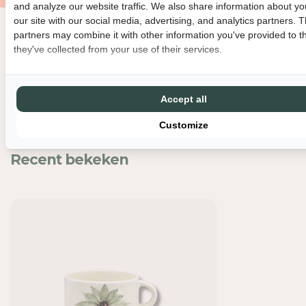
R
R
and analyze our website traffic. We also share information about yo
A
A
our site with our social media, advertising, and analytics partners. 
N
N
partners may combine it with other information you've provided to t
Nog meer leuks
N
N
they've collected from your use of their services.
A
A
+
+
N
N
Accept all
I
I
N
N
Customize
A
A
-
-
Recent bekeken
C
C
A
A
P
P
P
P
U
U
C
C
C
C
I
I
N
N
O
O
M
M