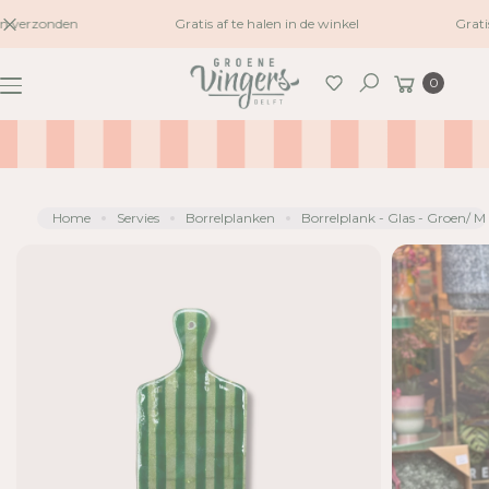
naar
n verzonden
Gratis af te halen in de winkel
Grati
G
inhoud
A
Winkelwagen
0
N
Zoeken
A
A
R
P
R
Home
Servies
Borrelplanken
Borrelplank - Glas - Groen/ M
O
D
U
C
TI
N
F
O
R
M
A
TI