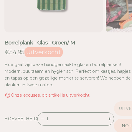
E
Borrelplank - Glas - Groen/ M
€54,95
Uitverkocht
Hoe gaaf zijn deze handgemaakte glazen borrelplanken!
Modern, duurzaam en hygiënisch. Perfect om kaasjes, hapjes
en tapas op een gezellige manier te serveren! We hebben de
planken in twee maten.
Onze excuses, dit artikel is uitverkocht
UITV
HOEVEELHEID
V
V
NOTI
E
E