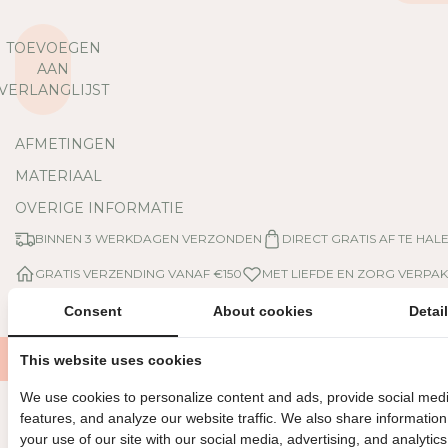
R
R
L
H
A
O
TOEVOEGEN
A
O
AAN
G
G
VERLANGLIJST
D
D
E
E
AFMETINGEN
H
H
O
O
MATERIAAL
E
E
OVERIGE INFORMATIE
V
V
E
E
BINNEN 3 WERKDAGEN VERZONDEN
DIRECT GRATIS AF TE HAL
E
E
GRATIS VERZENDING VANAF €150
MET LIEFDE EN ZORG VERPAK
L
L
H
H
Consent
About cookies
Detai
E
E
I
I
This website uses cookies
D
D
V
V
We use cookies to personalize content and ads, provide social med
O
O
features, and analyze our website traffic. We also share informatio
O
O
Nog meer leuks
your use of our site with our social media, advertising, and analytics
R
R