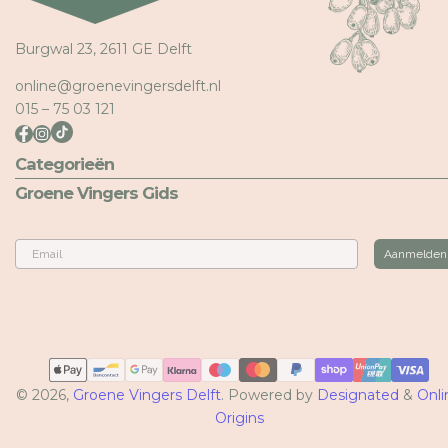
Burgwal 23, 2611 GE Delft
online@groenevingersdelft.nl
015 – 75 03 121
Categorieën
Groene Vingers Gids
Email
Aanmelden
Betaalmethoden
© 2026,
Groene Vingers Delft
. Powered by
Designated
&
Onli
Origins