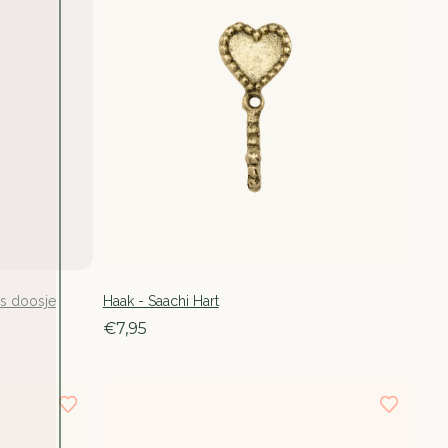
us doosje
Haak - Saachi Hart
€7,95