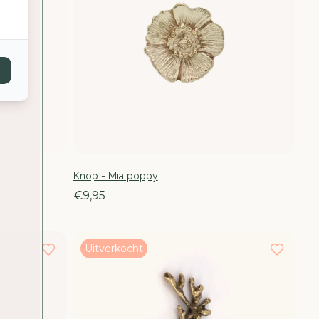
Knop - Mia poppy
€9,95
Uitverkocht