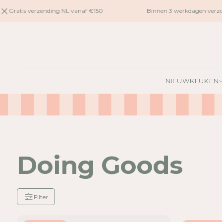
naar
Gratis verzending NL vanaf €150
Binnen 3 werkdagen verzon
inhoud
NIEUW
KEUKEN
Doing Goods
Filter
Je