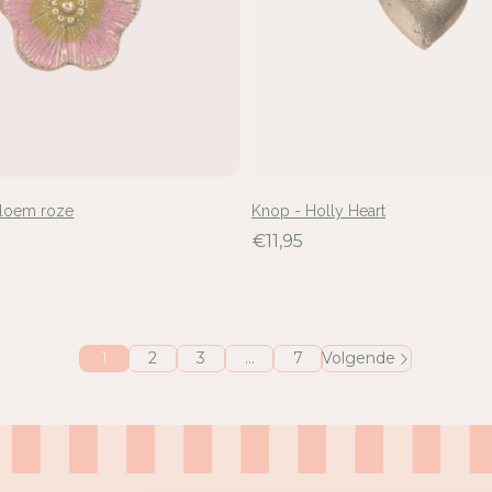
bloem roze
Knop - Holly Heart
€11,95
1
2
3
…
7
Volgende