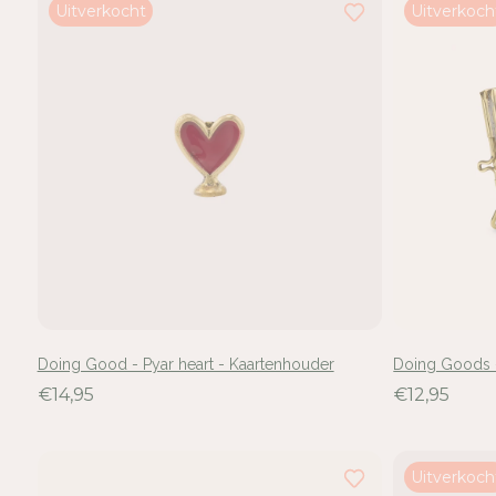
Uitverkocht
Uitverkoch
hebt
24
van
de
151
resultaten
bekeken
Doing Good - Pyar heart - Kaartenhouder
Doing Goods - 
€14,95
€12,95
Uitverkoch