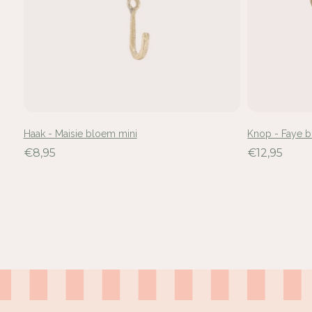
Haak - Maisie bloem mini
Knop - Faye 
€8,95
€12,95