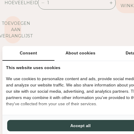
HOEVEELHEID
V
V
WINK
E
E
R
R
TOEVOEGEN
L
H
AAN
A
O
VERLANGLIJST
A
O
G
G
D
D
Consent
About cookies
Deta
Je verdient
3
Groene Vingertjes op deze aankoop
E
E
H
H
💚
This website uses cookies
O
O
E
E
We use cookies to personalize content and ads, provide social medi
AFMETINGEN
V
V
and analyze our website traffic. We also share information about yo
E
E
MATERIAAL
our site with our social media, advertising, and analytics partners. 
E
E
partners may combine it with other information you've provided to t
OVERIGE INFORMATIE
L
L
they've collected from your use of their services.
H
H
BINNEN 3 WERKDAGEN VERZONDEN
DIRECT GRATIS AF TE HAL
E
E
I
I
GRATIS VERZENDING VANAF €150
MET LIEFDE EN ZORG VERPAK
D
D
Accept all
V
V