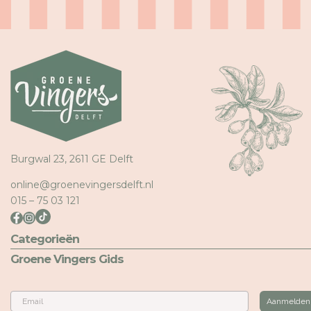
N
N
N
N
E
E
N
N
Burgwal 23, 2611 GE Delft
online@groenevingersdelft.nl
015 – 75 03 121
Categorieën
Groene Vingers Gids
Email
Aanmelden