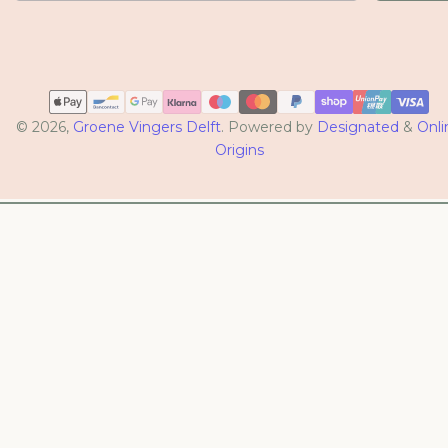
Betaalmethoden
© 2026,
Groene Vingers Delft
. Powered by
Designated
&
Onli
Origins
BINNENKORT NIEUW
Onze eigen Groene