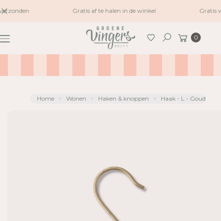
naar
verzonden
Gratis af te halen in de winkel
Gratis 
G
inhoud
A
Winkelwagen
0
N
Zoeken
A
A
R
P
R
Home
Wonen
Haken & knoppen
Haak - L - Goud
O
D
U
C
TI
N
F
O
R
M
A
TI