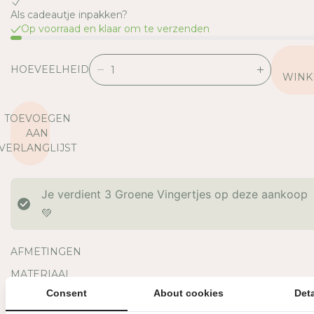
Als cadeautje inpakken?
Op voorraad en klaar om te verzenden
HOEVEELHEID
V
V
WINK
E
E
R
R
TOEVOEGEN
L
H
AAN
A
O
VERLANGLIJST
A
O
G
G
D
D
Je verdient
3
Groene Vingertjes op deze aankoop
E
E
H
H
💚
O
O
E
E
AFMETINGEN
V
V
E
E
MATERIAAL
E
E
Consent
About cookies
Deta
OVERIGE INFORMATIE
L
L
H
H