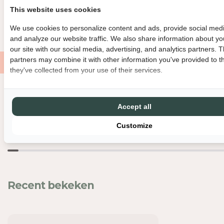
BINNEN 3 WERKDAGEN VERZONDEN
DIRECT GRATIS AF TE HAL
E
E
This website uses cookies
I
I
GRATIS VERZENDING VANAF €150
MET LIEFDE EN ZORG VERPAK
We use cookies to personalize content and ads, provide social medi
D
D
and analyze our website traffic. We also share information about yo
V
V
our site with our social media, advertising, and analytics partners. 
O
O
partners may combine it with other information you've provided to t
O
O
they've collected from your use of their services.
R
R
H
H
A
A
Nog meer leuks
A
A
Accept all
K
K
-
-
Customize
L
L
-
-
G
G
O
O
U
U
Recent bekeken
D
D