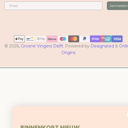
Email
Aanmelden
Betaalmethoden
© 2026,
Groene Vingers Delft
. Powered by
Designated
&
Onli
Origins
BINNENKORT NIEUW