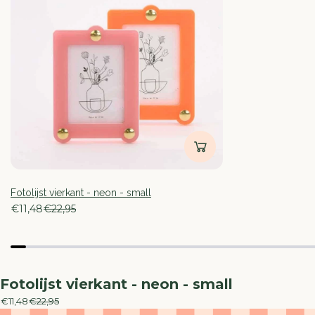
T
T
-
-
N
N
E
E
O
O
N
N
-
-
S
S
Inloggen vereist
M
M
Meld u aan bij uw account om producten aan uw verlangli
A
A
voegen en uw eerder opgeslagen artikelen te bekijken.
L
L
L
L
Login
Fotolijst vierkant - neon - small
€11,48
€22,95
Fotolijst vierkant - neon - small
€11,48
€22,95