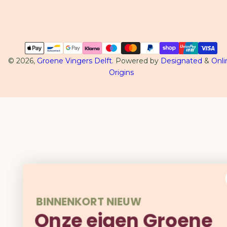
Betaalmethoden
© 2026,
Groene Vingers Delft
. Powered by
Designated
&
Onli
Origins
BINNENKORT NIEUW
Onze eigen Groene