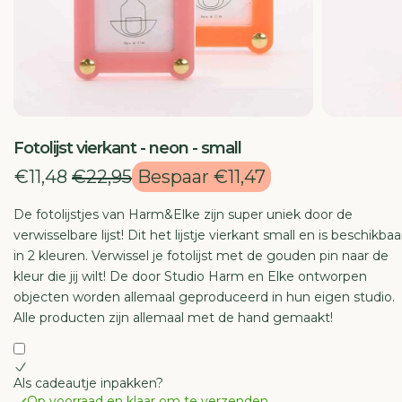
TI
E
Fotolijst vierkant - neon - small
€11,48
€22,95
Bespaar €11,47
De fotolijstjes van Harm&Elke zijn super uniek door de
verwisselbare lijst! Dit het lijstje vierkant small en is beschikbaa
in 2 kleuren. Verwissel je fotolijst met de gouden pin naar de
kleur die jij wilt! De door Studio Harm en Elke ontworpen
objecten worden allemaal geproduceerd in hun eigen studio.
Alle producten zijn allemaal met de hand gemaakt!
Als cadeautje inpakken?
Op voorraad en klaar om te verzenden