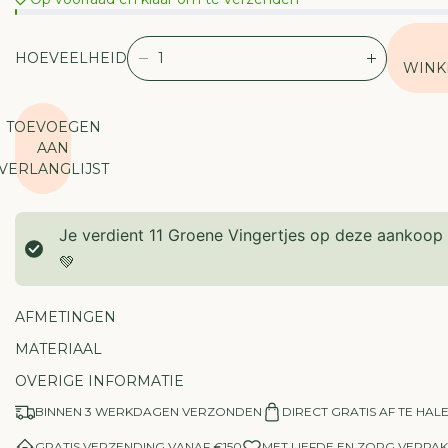
HOEVEELHEID
V
V
WINK
E
E
R
R
TOEVOEGEN
L
H
AAN
A
O
VERLANGLIJST
A
O
G
G
D
D
Je verdient
11
Groene Vingertjes op deze aankoop
E
E
H
H
💚
O
O
E
E
AFMETINGEN
V
V
E
E
MATERIAAL
E
E
OVERIGE INFORMATIE
L
L
H
H
BINNEN 3 WERKDAGEN VERZONDEN
DIRECT GRATIS AF TE HAL
E
E
I
I
GRATIS VERZENDING VANAF €150
MET LIEFDE EN ZORG VERPAK