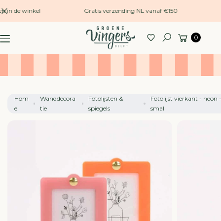
naar
en in de winkel
Gratis verzending NL vanaf €150
inhoud
G
Winkelwagen
A
0
Zoeken
N
A
A
R
P
Hom
Wanddecora
Fotolijsten &
Fotolijst vierkant - neon 
R
e
tie
spiegels
small
O
D
U
C
TI
N
F
O
R
M
A