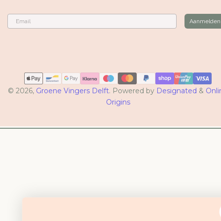
Email
Aanmelden
Betaalmethoden
© 2026,
Groene Vingers Delft
. Powered by
Designated
&
Onli
Origins