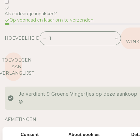
Als cadeautje inpakken?
Op voorraad en klaar om te verzenden
HOEVEELHEID
V
V
WINK
E
E
R
R
TOEVOEGEN
L
H
AAN
A
O
VERLANGLIJST
A
O
G
G
D
D
Je verdient
9
Groene Vingertjes op deze aankoop
E
E
H
H
💚
O
O
E
E
AFMETINGEN
V
V
E
E
MATERIAAL
E
E
Consent
About cookies
Deta
OVERIGE INFORMATIE
L
L