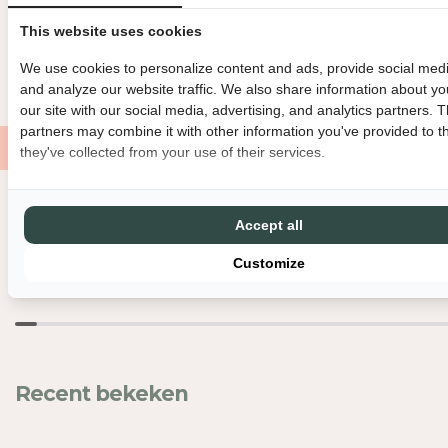
H
H
BINNEN 3 WERKDAGEN VERZONDEN
DIRECT GRATIS AF TE HAL
This website uses cookies
E
E
I
I
GRATIS VERZENDING VANAF €150
MET LIEFDE EN ZORG VERPAK
We use cookies to personalize content and ads, provide social medi
D
D
and analyze our website traffic. We also share information about yo
V
V
our site with our social media, advertising, and analytics partners. 
O
O
partners may combine it with other information you've provided to t
O
O
they've collected from your use of their services.
R
R
H
H
K
K
Nog meer leuks
Accept all
L
L
I
I
Customize
V
V
I
I
N
N
G
G
-
-
C
C
Recent bekeken
A
A
F
F
É
É