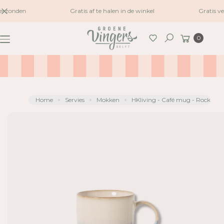
naar
erzonden
Gratis af te halen in de winkel
Gratis v
G
inhoud
A
Winkelwagen
0
N
Zoeken
A
A
R
P
R
Home
Servies
Mokken
HKliving - Café mug - Rock
O
D
U
C
TI
N
F
O
R
M
A
TI