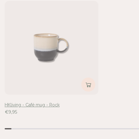
M
M
U
U
G
G
-
-
R
R
O
O
C
C
K
K
Inloggen vereist
Meld u aan bij uw account om producten aan uw verlangli
voegen en uw eerder opgeslagen artikelen te bekijken.
Login
HKliving - Café mug - Rock
€9,95