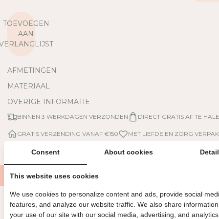
R
R
L
H
A
O
TOEVOEGEN
A
O
AAN
G
G
VERLANGLIJST
D
D
E
E
AFMETINGEN
H
H
O
O
MATERIAAL
E
E
OVERIGE INFORMATIE
V
V
E
E
BINNEN 3 WERKDAGEN VERZONDEN
DIRECT GRATIS AF TE HAL
E
E
GRATIS VERZENDING VANAF €150
MET LIEFDE EN ZORG VERPAK
L
L
H
H
Consent
About cookies
Detai
E
E
I
I
This website uses cookies
D
D
V
V
We use cookies to personalize content and ads, provide social med
O
O
features, and analyze our website traffic. We also share informatio
O
O
Nog meer leuks
your use of our site with our social media, advertising, and analytics
R
R