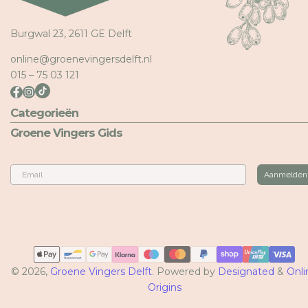
Burgwal 23, 2611 GE Delft
online@groenevingersdelft.nl
015 – 75 03 121
Categorieën
Groene Vingers Gids
Email
Aanmelden
Betaalmethoden
© 2026,
Groene Vingers Delft
. Powered by
Designated
&
Onli
Origins