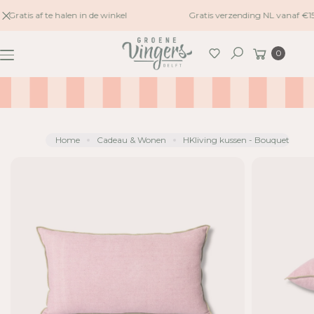
naar
Gratis af te halen in de winkel
Gratis verzending NL vanaf €1
G
inhoud
A
Winkelwagen
0
N
Zoeken
A
A
R
P
R
Home
Cadeau & Wonen
HKliving kussen - Bouquet
O
D
U
C
TI
N
F
O
R
M
A
TI