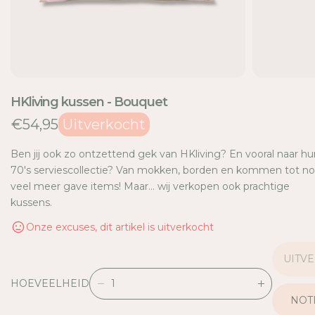
E
HKliving kussen - Bouquet
€54,95
Uitverkocht
Ben jij ook zo ontzettend gek van HKliving? En vooral naar hu
70's serviescollectie? Van mokken, borden en kommen tot n
veel meer gave items! Maar... wij verkopen ook prachtige
kussens.
Onze excuses, dit artikel is uitverkocht
UITV
HOEVEELHEID
V
V
NOTI
E
E