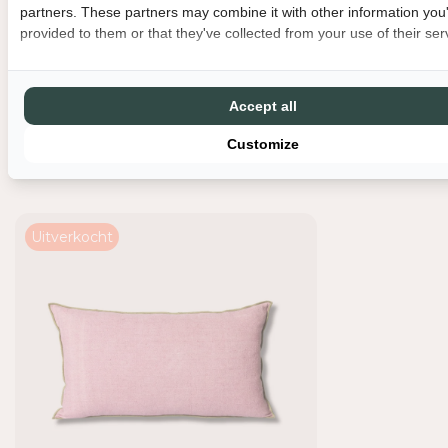
partners. These partners may combine it with other information you
H
H
provided to them or that they've collected from your use of their ser
K
K
L
L
I
I
V
V
Accept all
I
I
Customize
N
N
Recent bekeken
G
G
K
K
U
U
S
S
Uitverkocht
S
S
E
E
N
N
-
-
B
B
O
O
U
U
Q
Q
U
U
E
E