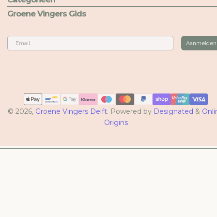
Groene Vingers Gids
Email
Aanmelden
Betaalmethoden
© 2026,
Groene Vingers Delft
. Powered by
Designated
&
Onli
Origins