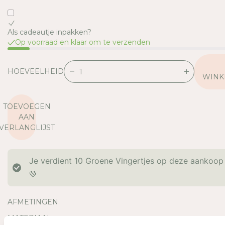
Als cadeautje inpakken?
Op voorraad en klaar om te verzenden
HOEVEELHEID
V
V
WINK
E
E
R
R
TOEVOEGEN
L
H
AAN
A
O
VERLANGLIJST
A
O
G
G
D
D
Je verdient
10
Groene Vingertjes op deze aankoop
E
E
H
H
💚
O
O
E
E
AFMETINGEN
V
V
E
E
MATERIAAL
E
E