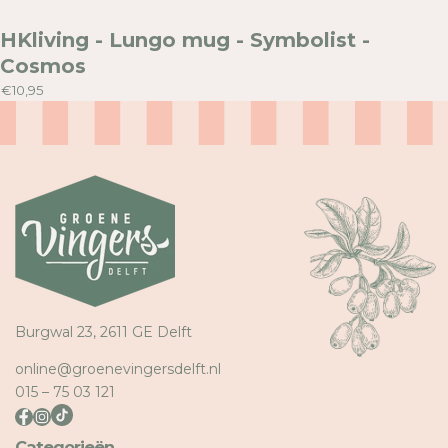
S
S
HKliving - Lungo mug - Symbolist -
Cosmos
€10,95
Burgwal 23, 2611 GE Delft
online@groenevingersdelft.nl
015 – 75 03 121
Categorieën