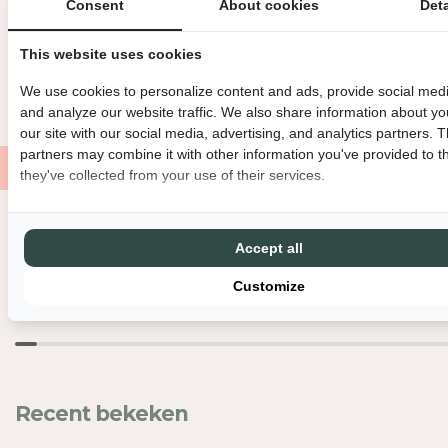
Consent
About cookies
Deta
OVERIGE INFORMATIE
L
L
H
H
BINNEN 3 WERKDAGEN VERZONDEN
DIRECT GRATIS AF TE HAL
This website uses cookies
E
E
I
I
GRATIS VERZENDING VANAF €150
MET LIEFDE EN ZORG VERPAK
We use cookies to personalize content and ads, provide social medi
D
D
and analyze our website traffic. We also share information about yo
V
V
our site with our social media, advertising, and analytics partners. 
O
O
partners may combine it with other information you've provided to t
O
O
they've collected from your use of their services.
R
R
H
H
K
K
Nog meer leuks
Accept all
L
L
I
I
Customize
V
V
I
I
N
N
G
G
-
-
L
L
Recent bekeken
U
U
N
N