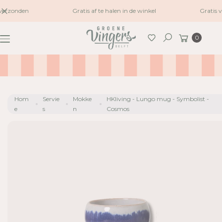
naar
verzonden
Gratis af te halen in de winkel
Gratis v
inhoud
G
Winkelwagen
A
0
Zoeken
N
A
A
R
P
Hom
Servie
Mokke
HKliving - Lungo mug - Symbolist -
R
e
s
n
Cosmos
O
D
U
C
TI
N
F
O
R
M
A