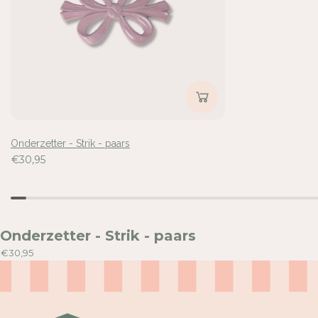
A
A
A
A
R
R
S
S
Inloggen vereist
Meld u aan bij uw account om producten aan uw verlangli
voegen en uw eerder opgeslagen artikelen te bekijken.
Onderzetter - Strik - paars
Login
€30,95
Onderzetter - Strik - paars
€30,95