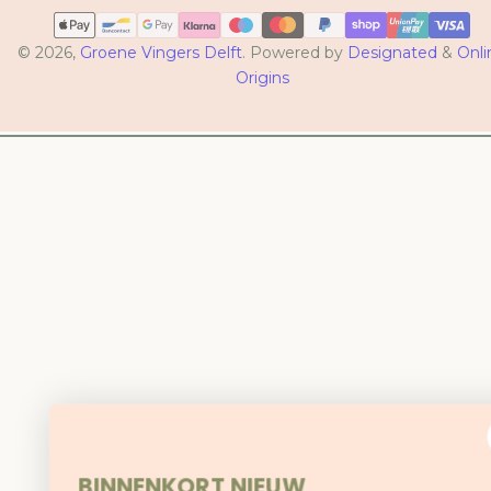
Betaalmethoden
© 2026,
Groene Vingers Delft
. Powered by
Designated
&
Onli
Origins
BINNENKORT NIEUW
Onze eigen Groene
Vingers collectie!