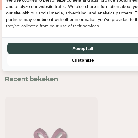
O
O
and analyze our website traffic. We also share information about yo
R
R
our site with our social media, advertising, and analytics partners. 
O
O
partners may combine it with other information you've provided to t
N
N
they've collected from your use of their services.
Nog meer leuks
D
D
E
E
R
R
Z
Z
Accept all
E
E
Customize
T
T
T
T
E
E
Recent bekeken
R
R
-
-
S
S
T
T
R
R
I
I
K
K
-
-
P
P