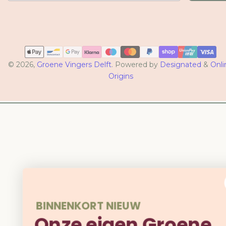
Betaalmethoden
© 2026,
Groene Vingers Delft
. Powered by
Designated
&
Onli
Origins
BINNENKORT NIEUW
Onze eigen Groene