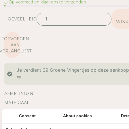
Op voorraad en klaar om te verzenden
HOEVEELHEID
V
V
WINK
E
E
R
R
TOEVOEGEN
L
H
AAN
A
O
VERLANGLIJST
A
O
G
G
D
D
Je verdient
39
Groene Vingertjes op deze aankoo
E
E
H
H
💚
O
O
E
E
AFMETINGEN
V
V
E
E
MATERIAAL
E
E
OVERIGE INFORMATIE
L
L
Consent
About cookies
Deta
H
H
BINNEN 3 WERKDAGEN VERZONDEN
DIRECT GRATIS AF TE HAL
E
E