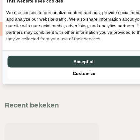
This website uses cookies
I
I
GRATIS VERZENDING VANAF €150
MET LIEFDE EN ZORG VERPAK
D
D
We use cookies to personalize content and ads, provide social medi
V
V
and analyze our website traffic. We also share information about yo
O
O
our site with our social media, advertising, and analytics partners. 
O
O
partners may combine it with other information you've provided to t
R
R
they've collected from your use of their services.
O
O
V
V
Nog meer leuks
E
E
N
N
Accept all
S
S
Customize
C
C
H
H
A
A
A
A
L
L
Recent bekeken
M
M
O
O
R
R
I
I
S
S
-
-