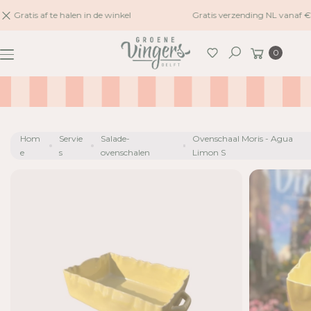
naar
Gratis af te halen in de winkel
Gratis verzending NL vanaf €
inhoud
G
Winkelwagen
A
0
Zoeken
N
A
A
R
P
Hom
Servie
Salade-
Ovenschaal Moris - Agua
R
e
s
ovenschalen
Limon S
O
D
U
C
TI
N
F
O
R
M
A