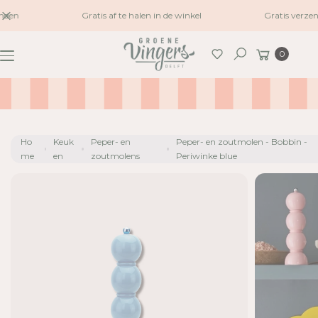
naar
nden
Gratis af te halen in de winkel
Gratis verzen
inhoud
G
Winkelwagen
A
0
Zoeken
N
A
A
R
P
Ho
Keuk
Peper- en
Peper- en zoutmolen - Bobbin -
R
me
en
zoutmolens
Periwinke blue
O
D
U
C
TI
N
F
O
R
M
A