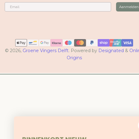
Email
Aanmelden
Betaalmethoden
© 2026,
Groene Vingers Delft
. Powered by
Designated
&
Onli
Origins