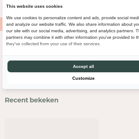
D
D
This website uses cookies
V
V
O
O
We use cookies to personalize content and ads, provide social medi
O
O
and analyze our website traffic. We also share information about yo
R
R
our site with our social media, advertising, and analytics partners. 
P
P
partners may combine it with other information you've provided to t
E
E
they've collected from your use of their services.
Nog meer leuks
P
P
E
E
R
R
Accept all
-
-
E
E
Customize
N
N
Z
Z
O
O
Recent bekeken
U
U
T
T
M
M
O
O
L
L
E
E