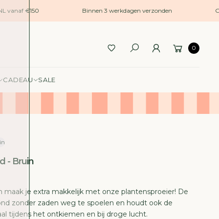
L vanaf €150
Binnen 3 werkdagen verzonden
Gra
0
CADEAU
SALE
in
d - Bruin
n maak je extra makkelijk met onze plantensproeier! De
rond zonder zaden weg te spoelen en houdt ook de
al tijdens het ontkiemen en bij droge lucht.