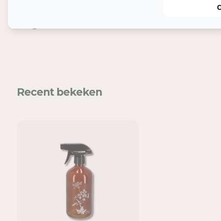
Nog meer leuks
In
Mel
Recent bekeken
voe