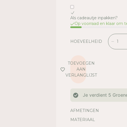
Als cadeautje inpakken?
Op voorraad en klaar om 
HOEVEELHEID
V
E
R
L
TOEVOEGEN
A
AAN
A
VERLANGLIJST
G
D
E
Je verdient
5
Groene
H
O
E
AFMETINGEN
V
MATERIAAL
E