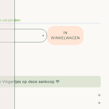
te verzenden
IN
V
WINKELWAGEN
E
R
H
O
O
G
D
E
 Vingertjes op deze aankoop 💚
H
O
E
V
E