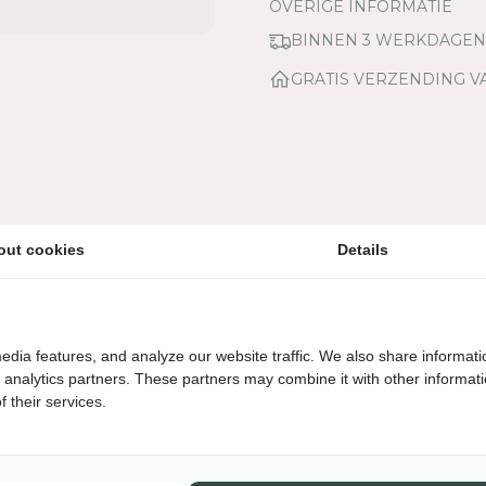
E
OVERIGE INFORMATIE
L
BINNEN 3 WERKDAGE
H
E
GRATIS VERZENDING V
I
D
V
O
O
R
P
out cookies
Details
L
A
N
T
E
edia features, and analyze our website traffic. We also share informati
N
d analytics partners. These partners may combine it with other informat
S
 their services.
P
U
I
T