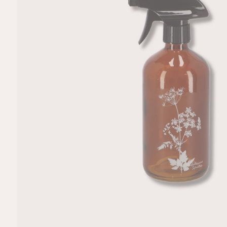
R
M
A
TI
E