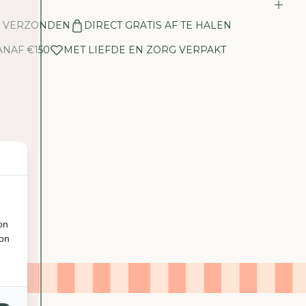
E
L
N VERZONDEN
DIRECT GRATIS AF TE HALEN
H
E
ANAF €150
MET LIEFDE EN ZORG VERPAKT
I
D
V
O
O
R
P
L
A
N
T
E
on
N
ion
S
P
U
I
T