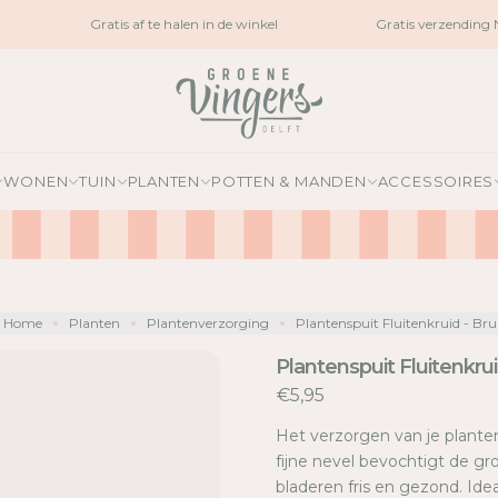
Gratis af te halen in de winkel
Gratis verzending N
WONEN
TUIN
PLANTEN
POTTEN & MANDEN
ACCESSOIRES
Home
Planten
Plantenverzorging
Plantenspuit Fluitenkruid - Bru
Plantenspuit Fluitenkrui
€5,95
Het verzorgen van je plante
fijne nevel bevochtigt de g
bladeren fris en gezond. Idea