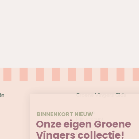
ën
Groene Vingers Gids
Over ons
BINNENKORT NIEUW
Mijn account
Onze eigen Groene
Veelgestelde vragen
Vingers collectie!
Retourneren