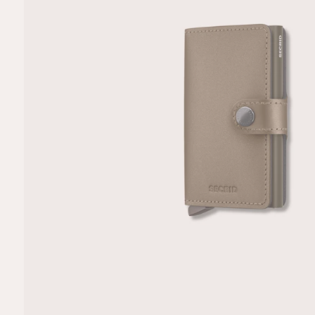
R
M
A
TI
E