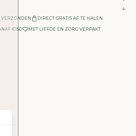
E
E
L
N VERZONDEN
DIRECT GRATIS AF TE HALEN
H
E
ANAF €150
MET LIEFDE EN ZORG VERPAKT
I
D
V
O
O
R
S
E
C
R
I
D
M
I
N
I
W