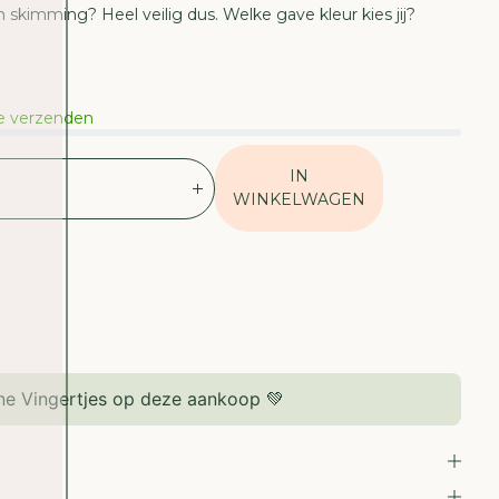
skimming? Heel veilig dus. Welke gave kleur kies jij?
te verzenden
IN
V
WINKELWAGEN
E
R
H
O
O
G
D
E
e Vingertjes op deze aankoop 💚
H
O
E
V