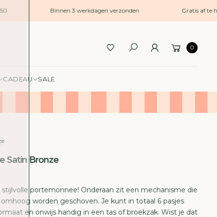
0
Binnen 3 werkdagen verzonden
Gratis af te ha
0
CADEAU
SALE
ze
te Satin Bronze
n stijlvolle portemonnee! Onderaan zit een mechanisme die
s omhoog worden geschoven. Je kunt in totaal 6 pasjes
 formaat en onwijs handig in een tas of broekzak. Wist je dat