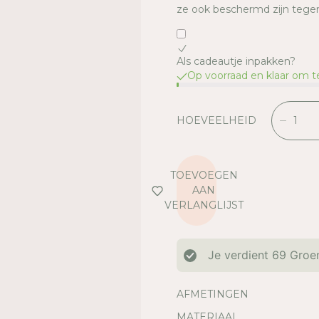
ze ook beschermd zijn tegen 
Als cadeautje inpakken?
Op voorraad en klaar om 
HOEVEELHEID
V
E
R
L
TOEVOEGEN
A
AAN
A
VERLANGLIJST
G
D
E
Je verdient
69
Groen
H
O
E
AFMETINGEN
V
MATERIAAL