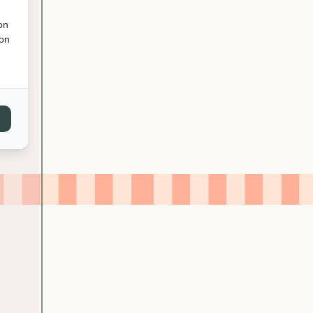
A
on
L
ion
L
E
T
-
M
A
T
T
E
S
A
T
I
N
B
R
O
N
Z