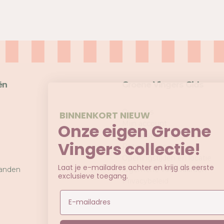
ën
Groene Vingers Gids
Over ons
BINNENKORT NIEUW
Mijn account
Onze eigen Groene
Veelgestelde vragen
Vingers collectie!
Retourneren
Openingstijden en locatie
Laat je e-mailadres achter en krijg als eerste
anden
Algemene voorwaarden
exclusieve toegang.
Privacybeleid
Email