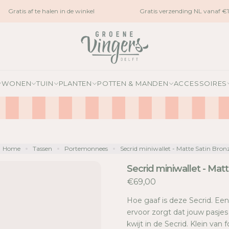
Gratis af te halen in de winkel
Gratis verzending NL vanaf €15
WONEN
TUIN
PLANTEN
POTTEN & MANDEN
ACCESSOIRES
Home
Tassen
Portemonnees
Secrid miniwallet - Matte Satin Bron
Secrid miniwallet - Mat
€69,00
Hoe gaaf is deze Secrid. Ee
ervoor zorgt dat jouw pasje
kwijt in de Secrid. Klein van