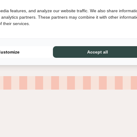
A
edia features, and analyze our website traffic. We also share informati
L
d analytics partners. These partners may combine it with other informat
L
 their services.
E
T
-
M
A
Customize
Accept all
T
T
E
S
A
loggen vereist
T
I
d u aan bij uw account om producten aan uw verlanglijst toe te
N
gen en uw eerder opgeslagen artikelen te bekijken.
B
R
Login
O
N
Z