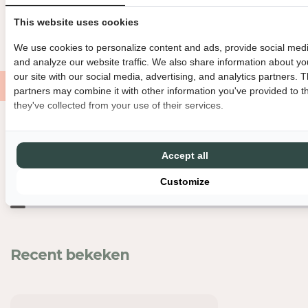
BINNEN 3 WERKDAGEN VERZONDEN
DIRECT GRATIS AF TE HAL
E
E
This website uses cookies
I
I
GRATIS VERZENDING VANAF €150
MET LIEFDE EN ZORG VERPAK
D
D
We use cookies to personalize content and ads, provide social medi
V
V
and analyze our website traffic. We also share information about yo
O
O
our site with our social media, advertising, and analytics partners. 
O
O
partners may combine it with other information you've provided to t
R
R
they've collected from your use of their services.
Z
Z
I
I
Nog meer leuks
J
J
Accept all
D
D
E
E
Customize
N
N
B
B
L
L
O
O
E
E
Recent bekeken
M
M
-
-
S
S
C
C