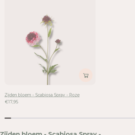
A
A
B
B
I
I
O
O
S
S
A
A
S
S
P
P
R
R
Inloggen vereist
A
A
Y
Y
Meld u aan bij uw account om producten aan uw verlangli
-
-
voegen en uw eerder opgeslagen artikelen te bekijken.
R
R
O
O
Login
Z
Z
Zijden bloem - Scabiosa Spray - Roze
E
E
€17,95
Zijden bloem - Scabiosa Spray -