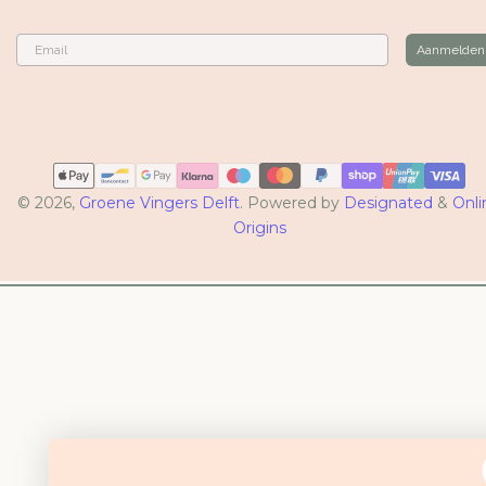
Email
Aanmelden
Betaalmethoden
© 2026,
Groene Vingers Delft
. Powered by
Designated
&
Onli
Origins