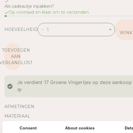
Als cadeautje inpakken?
Op voorraad en klaar om te verzenden
HOEVEELHEID
V
V
WINK
E
E
R
R
TOEVOEGEN
L
H
AAN
A
O
VERLANGLIJST
A
O
G
G
D
D
Je verdient
17
Groene Vingertjes op deze aankoop
E
E
H
H
💚
O
O
E
E
AFMETINGEN
V
V
E
E
MATERIAAL
E
E
OVERIGE INFORMATIE
L
L
Consent
About cookies
Deta
H
H