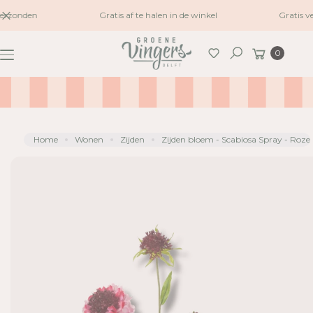
naar
erzonden
Gratis af te halen in de winkel
Gratis v
G
inhoud
A
Winkelwagen
0
N
Zoeken
A
A
R
P
R
Home
Wonen
Zijden
Zijden bloem - Scabiosa Spray - Roze
O
D
U
C
TI
N
F
O
R
M
A
TI