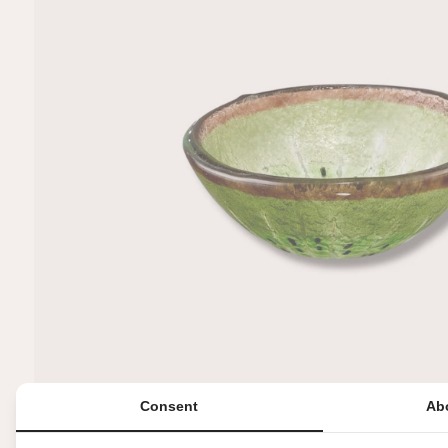
R
M
A
TI
E
Consent
Ab