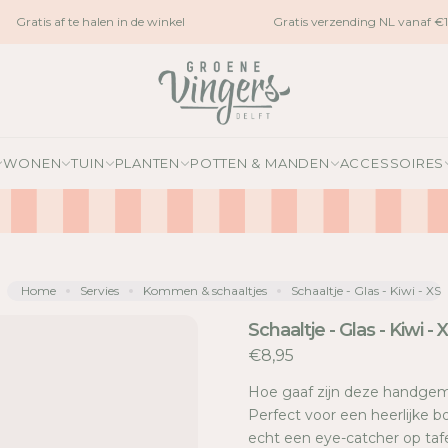
Gratis af te halen in de winkel
Gratis verzending NL vanaf €1
WONEN
TUIN
PLANTEN
POTTEN & MANDEN
ACCESSOIRES
Home
Servies
Kommen & schaaltjes
Schaaltje - Glas - Kiwi - XS
Schaaltje - Glas - Kiwi - 
€8,95
Hoe gaaf zijn deze handgem
Perfect voor een heerlijke b
echt een eye-catcher op tafe