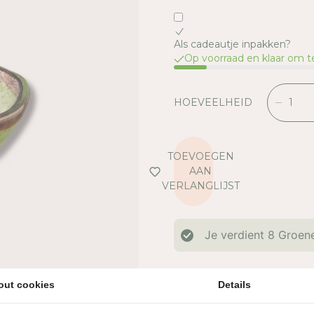
Als cadeautje inpakken?
Op voorraad en klaar om 
HOEVEELHEID
V
E
R
L
TOEVOEGEN
A
AAN
A
VERLANGLIJST
G
D
E
Je verdient
8
Groene
H
O
E
AFMETINGEN
V
out cookies
Details
MATERIAAL
E