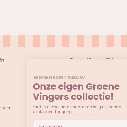
A
S
-
K
I
W
I
-
X
S
ën
Groene Vingers Gids
Over ons
BINNENKORT NIEUW
Mijn account
Onze eigen Groene
Veelgestelde vragen
Vingers collectie!
Retourneren
Openingstijden en locatie
Laat je e-mailadres achter en krijg als eerste
anden
Algemene voorwaarden
exclusieve toegang.
Privacybeleid
Email