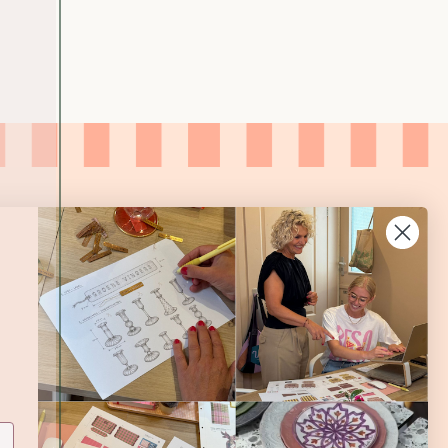
A
S
-
K
I
W
I
-
X
S