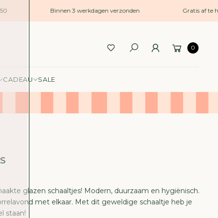
50
Binnen 3 werkdagen verzonden
Gratis af te h
0
CADEAU
SALE
XS
aakte glazen schaaltjes! Modern, duurzaam en hygiënisch.
orrelavond met elkaar. Met dit geweldige schaaltje heb je
l staan!