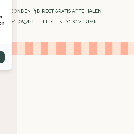
E
L
N VERZONDEN
DIRECT GRATIS AF TE HALEN
H
on
E
ANAF €150
MET LIEFDE EN ZORG VERPAKT
ion
I
D
V
O
O
R
S
C
H
A
A
L
T
J
E
-
G
L