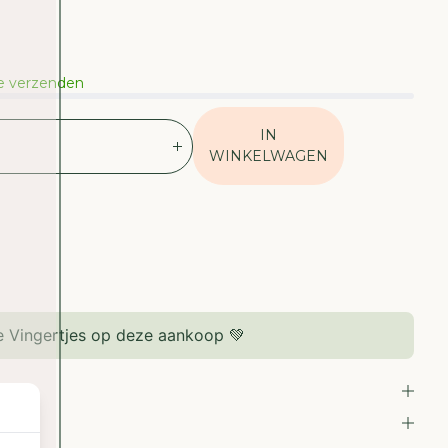
te verzenden
IN
V
WINKELWAGEN
E
R
H
O
O
G
D
E
 Vingertjes op deze aankoop 💚
H
O
E
V
E