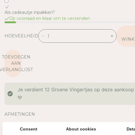
Als cadeautje inpakken?
Op voorraad en klaar om te verzenden
HOEVEELHEID
V
V
WINK
E
E
R
R
TOEVOEGEN
L
H
AAN
A
O
VERLANGLIJST
A
O
G
G
D
D
Je verdient
12
Groene Vingertjes op deze aankoop
E
E
H
H
💚
O
O
E
E
AFMETINGEN
V
V
E
E
MATERIAAL
E
E
Consent
About cookies
Deta
OVERIGE INFORMATIE
L
L