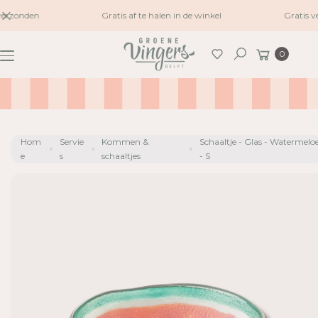
naar
erzonden
Gratis af te halen in de winkel
Gratis v
inhoud
G
Winkelwagen
A
0
Zoeken
N
A
A
R
P
Hom
Servie
Kommen &
Schaaltje - Glas - Watermelo
R
e
s
schaaltjes
- S
O
D
U
C
TI
N
F
O
R
M
A