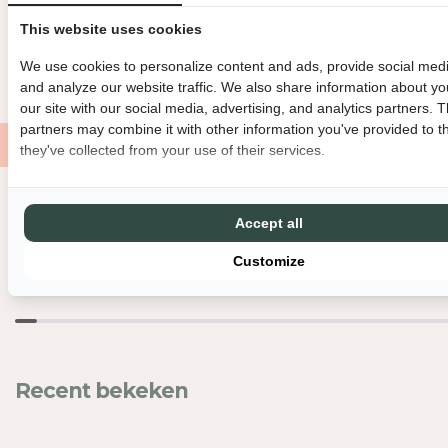
H
H
BINNEN 3 WERKDAGEN VERZONDEN
DIRECT GRATIS AF TE HAL
This website uses cookies
E
E
I
I
GRATIS VERZENDING VANAF €150
MET LIEFDE EN ZORG VERPAK
We use cookies to personalize content and ads, provide social medi
D
D
and analyze our website traffic. We also share information about yo
V
V
our site with our social media, advertising, and analytics partners. 
O
O
partners may combine it with other information you've provided to t
O
O
they've collected from your use of their services.
R
R
S
S
C
C
Nog meer leuks
Accept all
H
H
A
A
Customize
A
A
L
L
T
T
J
J
E
E
-
-
Recent bekeken
G
G
L
L
A
A