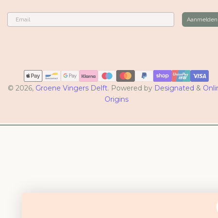
Email
Aanmelden
Betaalmethoden
© 2026,
Groene Vingers Delft
. Powered by
Designated
&
Onli
Origins